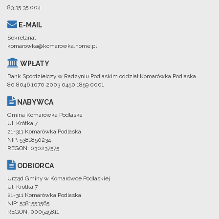
83 35 35 004
E-MAIL
Sekretariat:
komarowka@komarowka.home.pl
WPŁATY
Bank Spółdzielczy w Radzyniu Podlaskim oddział Komarówka Podlaska
80 8046 1070 2003 0450 1859 0001
NABYWCA
Gmina Komarówka Podlaska
Ul. Krótka 7
21-311 Komarówka Podlaska
NIP: 5381850234
REGON: 030237575
ODBIORCA
Urząd Gminy w Komarówce Podlaskiej
Ul. Krótka 7
21-311 Komarówka Podlaska
NIP: 5381553565
REGON: 000545811