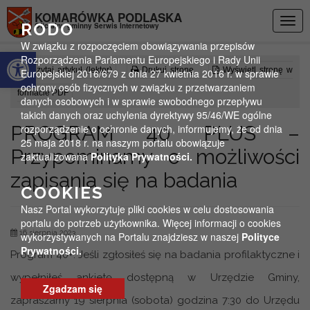
Przejdź do menu
Przejdź do stopki strony
Przejdź do głównej treści strony
KOMARÓWKA PODLASKA
Togg
RODO
Oficjalny gminny Serwis Internetowy
navig
W związku z rozpoczęciem obowiązywania przepisów
Otwórz pasek narzędzi
Rozporządzenia Parlamentu Europejskiego i Rady Unii
Czytaj artykuł (lektor)
Drukuj stronę
Wyświetl stronę w
Europejskiej 2016/679 z dnia 27 kwietnia 2016 r. w sprawie
ochrony osób fizycznych w związku z przetwarzaniem
formacie PDF
danych osobowych i w sprawie swobodnego przepływu
takich danych oraz uchylenia dyrektywy 95/46/WE ogólne
PROGRAM 40 PLUS –
rozporządzenie o ochronie danych, informujemy, że od dnia
25 maja 2018 r. na naszym portalu obowiązuje
Przypominamy o możliwości
zaktualizowana
Polityka Prywatności.
zapisania się na badania
COOKIES
Nasz Portal wykorzytuje pliki cookies w celu dostosowania
portalu do potrzeb użytkownika. Więcej informacji o cookies
16 sierpnia 2023
wykorzystywanych na Portalu znajdziesz w naszej
Polityce
Prywatności.
Program 40+. Jeśli zgłosiłeś się na badania profilaktyczne i
wypełniłeś ankietę dostępną w Urzędzie Gminy,
Zgadzam się
zapraszamy 19 sierpnia (sobota) godzina 7:30 do Urzędu