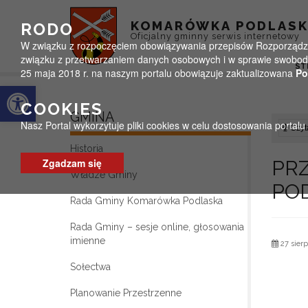
Przejdź do menu
Przejdź do stopki strony
Przejdź do głównej treści strony
KOMARÓWKA PODLAS
RODO
Oficjalny gminny serwis internetowy
W związku z rozpoczęciem obowiązywania przepisów Rozporządzeni
związku z przetwarzaniem danych osobowych i w sprawie swobodn
ST
25 maja 2018 r. na naszym portalu obowiązuje zaktualizowana
Po
Otwórz pasek narzędzi
COOKIES
GMINA
Nasz Portal wykorzytuje pliki cookies w celu dostosowania portal
Czyta
Historia
Zgadzam się
PR
Władze Gminy
PO
Rada Gminy Komarówka Podlaska
Rada Gminy – sesje online, głosowania
imienne
27 sierp
Sołectwa
Planowanie Przestrzenne