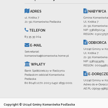
ADRES
NABYWCA
ul. Krótka 7
Gmina Komarówka
21-311 Komarówka Podlaska
Ul. Krótka 7
21-311 Komarówka
NIP: 5381850234
TELEFON
REGON: 03023757
83 35 35 004
ODBIORCA
E-MAIL
Urząd Gminy w Ko
Sekretariat:
Ul. Krótka 7
komarowka@komarowka.home.pl
21-311 Komarówka
NIP: 5381553565
WPŁATY
REGON: 00054581
Bank Spółdzielczy w Radzyniu
E-DORĘCZE
Podlaskim oddział Komarówka
Podlaska
Urząd Gminy w Ko
80 8046 1070 2003 0450 1859 0001
Adres do e-Doręcz
AE:PL-29055-598
Copyright © Urząd Gminy Komarówka Podlaska