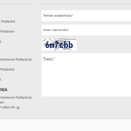
Temat
 Podlaska
Imie
 Podlaska
5
Wiadomosc
marówce Podlaskiej
 Podlaska
1
NIA
marówce Podlaskiej
eń:
97-ABAJW-35