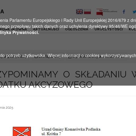
KA
a Parlamentu Europejskiego i Rady Unii Europejskiej 2016/679 z dnia
ego przepływu takich danych oraz uchylenia dyrektywy 95/46/WE ogól
RONA GŁÓWNA
AKTUALNOŚCI
OGŁOSZENIA
UROCZYSTOŚCI
KU
lityka Prywatności.
u do potrzeb użytkownika. Więcej informacji o cookies wykorzystywanyc
j artykuł (lektor)
Drukuj stronę
Wyświetl stronę w formacie PDF
ZYPOMINAMY O SKŁADANIU
DATKU AKCYZOWEGO
nia 2025