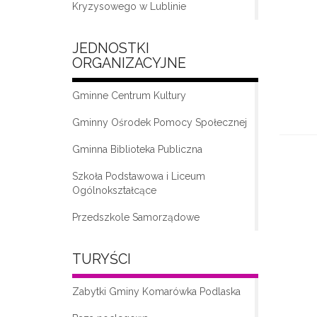
Kryzysowego w Lublinie
JEDNOSTKI
ORGANIZACYJNE
Gminne Centrum Kultury
Gminny Ośrodek Pomocy Społecznej
Gminna Biblioteka Publiczna
„Moda na seniora – klub seniora w
Komarówce Podlaskiej”
Szkoła Podstawowa i Liceum
Ogólnokształcące
Przedszkole Samorządowe
TURYŚCI
Zabytki Gminy Komarówka Podlaska