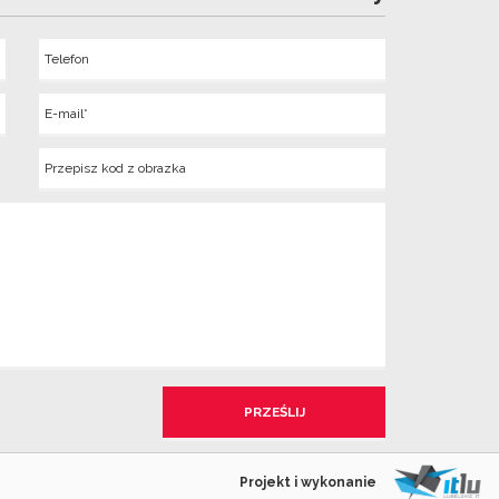
Telefon
Wyslij
E-
mail
Kod
z
obrazka
Projekt i wykonanie