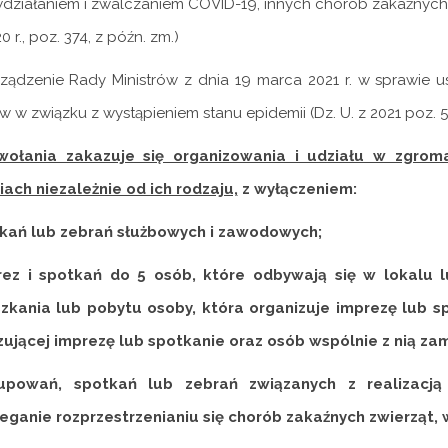
działaniem i zwalczaniem COVID-19, innych chorób zakaźnych 
0 r., poz. 374, z późn. zm.)
ządzenie Rady Ministrów z dnia 19 marca 2021 r. w sprawie u
 w związku z wystąpieniem stanu epidemii (Dz. U. z 2021 poz. 5
ołania zakazuje się organizowania i udziału w zgrom
iach niezależnie od ich rodzaju,
z wyłączeniem:
tkań lub zebrań służbowych i zawodowych;
rez i spotkań do 5 osób, które odbywają się w lokalu
zkania lub pobytu osoby, która organizuje imprezę lub sp
zującej imprezę lub spotkanie oraz osób wspólnie z nią za
rupowań, spotkań lub zebrań związanych z realizacj
eganie rozprzestrzenianiu się chorób zakaźnych zwierząt, w