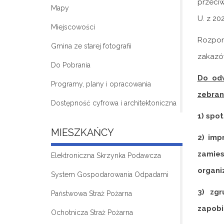
przeciw
Mapy
U. z 202
Miejscowości
Rozpor
Gmina ze starej fotografii
zakazów
Do Pobrania
Do odw
Programy, plany i opracowania
zebran
Dostępność cyfrowa i architektoniczna
1) spo
MIESZKAŃCY
2) imp
zamies
Elektroniczna Skrzynka Podawcza
organi
System Gospodarowania Odpadami
3) zg
Państwowa Straż Pożarna
zapobi
Ochotnicza Straż Pożarna