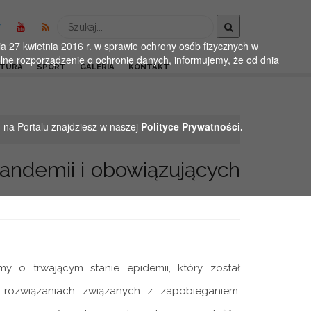
Wyszukaj
 27 kwietnia 2016 r. w sprawie ochrony osób fizycznych w
ne rozporządzenie o ochronie danych, informujemy, że od dnia
LTURA
SPORT
GALERIA
KONTAKT
h na Portalu znajdziesz w naszej
Polityce Prywatności.
andemii i obowiązujących
y o trwającym stanie epidemii, który został
rozwiązaniach związanych z zapobieganiem,