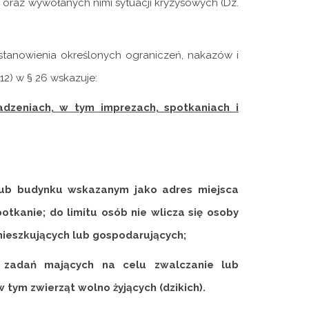
oraz wywołanych nimi sytuacji kryzysowych (Dz.
stanowienia określonych ograniczeń, nakazów i
12) w § 26 wskazuje:
adzeniach, w tym imprezach, spotkaniach i
 lub budynku wskazanym jako adres miejsca
otkanie; do limitu osób nie wlicza się osoby
mieszkujących lub gospodarujących;
ą zadań mających na celu zwalczanie lub
 tym zwierząt wolno żyjących (dzikich).