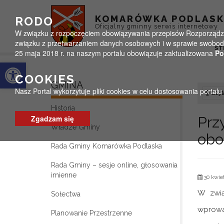
Przejdź do menu
Przejdź do stopki strony
Przejdź do głównej treści strony
KOMARÓWKA PODLAS
RODO
Oficjalny gminny serwis internetowy
W związku z rozpoczęciem obowiązywania przepisów Rozporządzeni
związku z przetwarzaniem danych osobowych i w sprawie swobodn
ST
25 maja 2018 r. na naszym portalu obowiązuje zaktualizowana
Po
Otwórz pasek narzędzi
COOKIES
GMINA
Nasz Portal wykorzytuje pliki cookies w celu dostosowania portal
Czyta
Historia
Zgadzam się
Prz
Władze Gminy
obo
Rada Gminy Komarówka Podlaska
Rada Gminy – sesje online, głosowania
imienne
30 kwiet
W zwią
Sołectwa
wprowa
Planowanie Przestrzenne