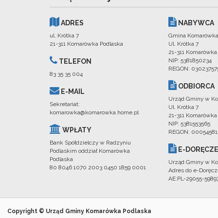
ADRES
NABYWCA
ul. Krótka 7
Gmina Komarówka
21-311 Komarówka Podlaska
Ul. Krótka 7
21-311 Komarówka
NIP: 5381850234
TELEFON
REGON: 03023757
83 35 35 004
ODBIORCA
E-MAIL
Urząd Gminy w Ko
Sekretariat:
Ul. Krótka 7
komarowka@komarowka.home.pl
21-311 Komarówka
NIP: 5381553565
WPŁATY
REGON: 00054581
Bank Spółdzielczy w Radzyniu
E-DORĘCZE
Podlaskim oddział Komarówka
Podlaska
Urząd Gminy w Ko
80 8046 1070 2003 0450 1859 0001
Adres do e-Doręcz
AE:PL-29055-598
Copyright © Urząd Gminy Komarówka Podlaska