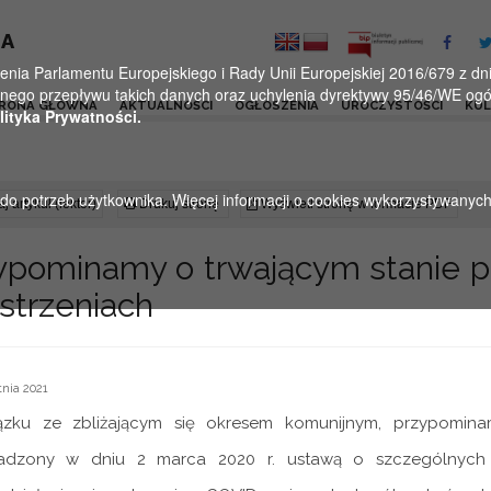
KA
a Parlamentu Europejskiego i Rady Unii Europejskiej 2016/679 z dnia
ego przepływu takich danych oraz uchylenia dyrektywy 95/46/WE ogól
RONA GŁÓWNA
AKTUALNOŚCI
OGŁOSZENIA
UROCZYSTOŚCI
KU
lityka Prywatności.
u do potrzeb użytkownika. Więcej informacji o cookies wykorzystywanyc
j artykuł (lektor)
Drukuj stronę
Wyświetl stronę w formacie PDF
ypominamy o trwającym stanie p
strzeniach
nia 2021
zku ze zbliżającym się okresem komunijnym, przypominam
dzony w dniu 2 marca 2020 r. ustawą o szczególnych 