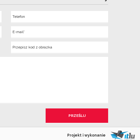
Telefon
Wyslij
E-
mail
Kod
z
obrazka
Projekt i wykonanie