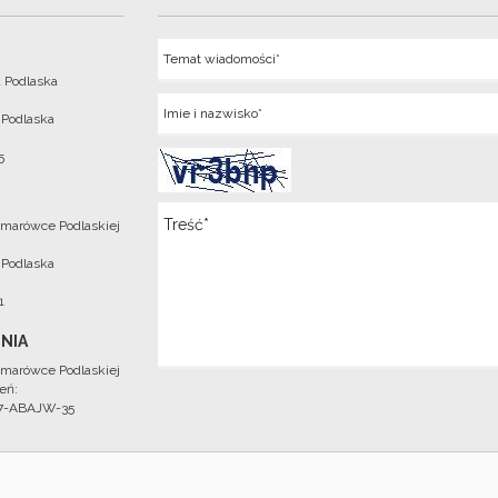
Temat
 Podlaska
Imie
 Podlaska
5
Wiadomosc
marówce Podlaskiej
 Podlaska
1
NIA
marówce Podlaskiej
eń:
97-ABAJW-35