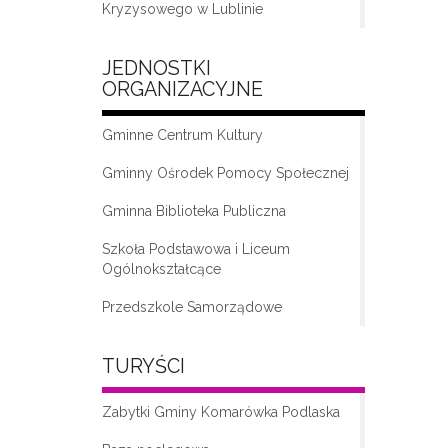
Kryzysowego w Lublinie
JEDNOSTKI
ORGANIZACYJNE
Gminne Centrum Kultury
Gminny Ośrodek Pomocy Społecznej
Gminna Biblioteka Publiczna
„Moda na seniora – klub seniora w
Komarówce Podlaskiej”
Szkoła Podstawowa i Liceum
Ogólnokształcące
Przedszkole Samorządowe
TURYŚCI
Zabytki Gminy Komarówka Podlaska