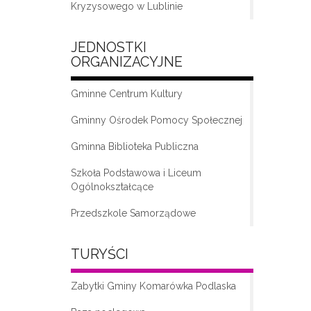
Kryzysowego w Lublinie
JEDNOSTKI
ORGANIZACYJNE
Gminne Centrum Kultury
Gminny Ośrodek Pomocy Społecznej
Gminna Biblioteka Publiczna
„Moda na seniora – klub seniora w
Komarówce Podlaskiej”
Szkoła Podstawowa i Liceum
Ogólnokształcące
Przedszkole Samorządowe
TURYŚCI
Zabytki Gminy Komarówka Podlaska