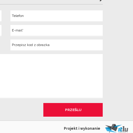
Telefon
Wyslij
E-
mail
Kod
z
obrazka
Projekt i wykonanie