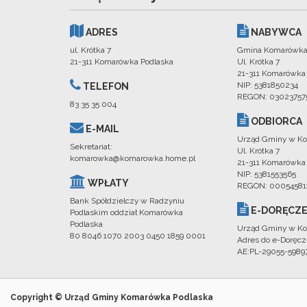
ADRES
NABYWCA
ul. Krótka 7
Gmina Komarówka
21-311 Komarówka Podlaska
Ul. Krótka 7
21-311 Komarówka
NIP: 5381850234
TELEFON
REGON: 03023757
83 35 35 004
ODBIORCA
E-MAIL
Urząd Gminy w Ko
Sekretariat:
Ul. Krótka 7
komarowka@komarowka.home.pl
21-311 Komarówka
NIP: 5381553565
WPŁATY
REGON: 00054581
Bank Spółdzielczy w Radzyniu
E-DORĘCZE
Podlaskim oddział Komarówka
Podlaska
Urząd Gminy w Ko
80 8046 1070 2003 0450 1859 0001
Adres do e-Doręcz
AE:PL-29055-598
Copyright © Urząd Gminy Komarówka Podlaska