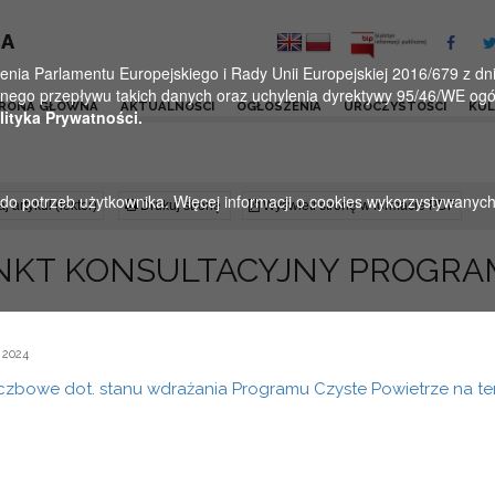
KA
a Parlamentu Europejskiego i Rady Unii Europejskiej 2016/679 z dnia
ego przepływu takich danych oraz uchylenia dyrektywy 95/46/WE ogól
RONA GŁÓWNA
AKTUALNOŚCI
OGŁOSZENIA
UROCZYSTOŚCI
KU
lityka Prywatności.
u do potrzeb użytkownika. Więcej informacji o cookies wykorzystywanyc
j artykuł (lektor)
Drukuj stronę
Wyświetl stronę w formacie PDF
NKT KONSULTACYJNY PROGRA
 2024
czbowe dot. stanu wdrażania Programu Czyste Powietrze na ter