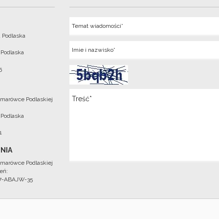
Temat
 Podlaska
Imie
 Podlaska
5
Wiadomosc
marówce Podlaskiej
 Podlaska
1
NIA
marówce Podlaskiej
eń:
97-ABAJW-35