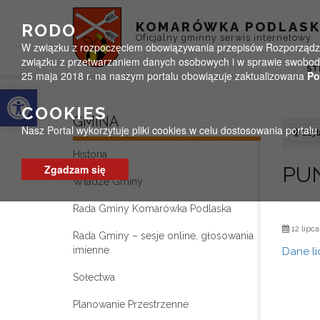
Przejdź do menu
Przejdź do stopki strony
Przejdź do głównej treści strony
KOMARÓWKA PODLAS
RODO
Oficjalny gminny serwis internetowy
W związku z rozpoczęciem obowiązywania przepisów Rozporządzeni
związku z przetwarzaniem danych osobowych i w sprawie swobodn
ST
25 maja 2018 r. na naszym portalu obowiązuje zaktualizowana
Po
Otwórz pasek narzędzi
COOKIES
GMINA
Nasz Portal wykorzytuje pliki cookies w celu dostosowania portal
Czyta
Historia
Zgadzam się
PU
Władze Gminy
Rada Gminy Komarówka Podlaska
12 lipca
Rada Gminy – sesje online, głosowania
imienne
Dane li
Sołectwa
Planowanie Przestrzenne