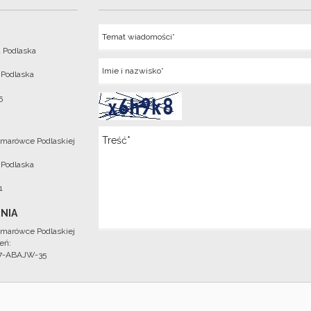
Temat
 Podlaska
Imie
 Podlaska
5
Wiadomosc
marówce Podlaskiej
 Podlaska
1
NIA
marówce Podlaskiej
eń:
97-ABAJW-35