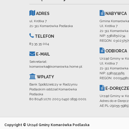
ADRES
NABYWCA
ul. Krótka 7
Gmina Komarówka
21-311 Komarówka Podlaska
Ul. Krótka 7
21-311 Komarówka
NIP: 5381850234
TELEFON
REGON: 03023757
83 35 35 004
ODBIORCA
E-MAIL
Urząd Gminy w Ko
Sekretariat:
Ul. Krótka 7
komarowka@komarowka.home.pl
21-311 Komarówka
NIP: 5381553565
WPŁATY
REGON: 00054581
Bank Spółdzielczy w Radzyniu
E-DORĘCZE
Podlaskim oddział Komarówka
Podlaska
Urząd Gminy w Ko
80 8046 1070 2003 0450 1859 0001
Adres do e-Doręcz
AE:PL-29055-598
Copyright © Urząd Gminy Komarówka Podlaska