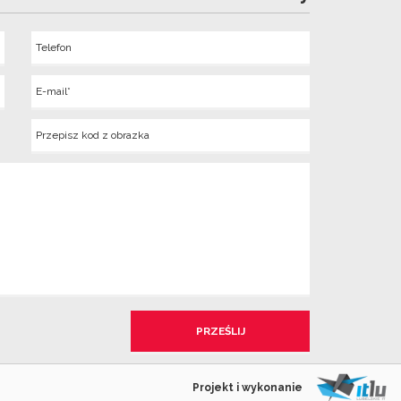
Telefon
Wyslij
E-
mail
Kod
z
obrazka
Projekt i wykonanie