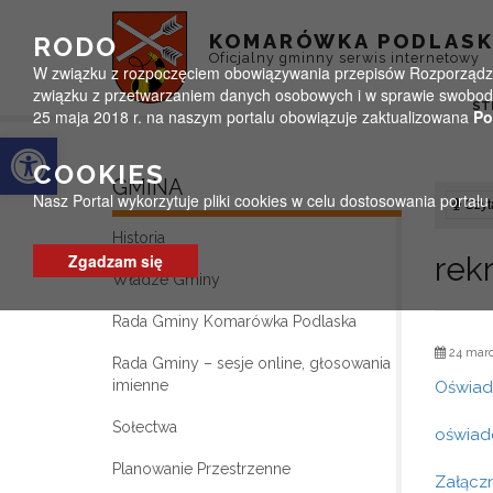
Przejdź do menu
Przejdź do stopki strony
Przejdź do głównej treści strony
KOMARÓWKA PODLAS
RODO
Oficjalny gminny serwis internetowy
W związku z rozpoczęciem obowiązywania przepisów Rozporządzeni
związku z przetwarzaniem danych osobowych i w sprawie swobodn
ST
25 maja 2018 r. na naszym portalu obowiązuje zaktualizowana
Po
Otwórz pasek narzędzi
COOKIES
GMINA
Nasz Portal wykorzytuje pliki cookies w celu dostosowania portal
Czyta
Historia
Zgadzam się
rek
Władze Gminy
Rada Gminy Komarówka Podlaska
24 marc
Rada Gminy – sesje online, głosowania
imienne
Oświad
Sołectwa
oświad
Planowanie Przestrzenne
Załączn