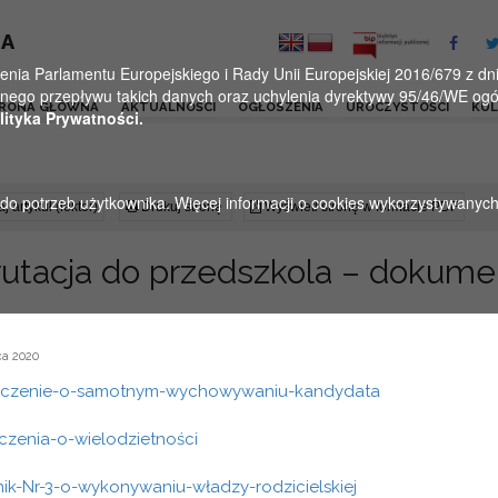
KA
a Parlamentu Europejskiego i Rady Unii Europejskiej 2016/679 z dnia
ego przepływu takich danych oraz uchylenia dyrektywy 95/46/WE ogól
RONA GŁÓWNA
AKTUALNOŚCI
OGŁOSZENIA
UROCZYSTOŚCI
KU
lityka Prywatności.
u do potrzeb użytkownika. Więcej informacji o cookies wykorzystywanyc
j artykuł (lektor)
Drukuj stronę
Wyświetl stronę w formacie PDF
rutacja do przedszkola – dokume
a 2020
czenie-o-samotnym-wychowywaniu-kandydata
czenia-o-wielodzietności
ik-Nr-3-o-wykonywaniu-władzy-rodzicielskiej