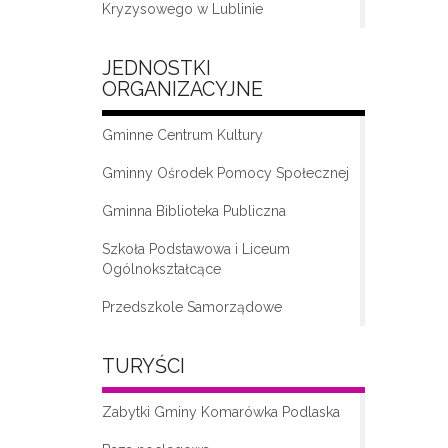
Kryzysowego w Lublinie
JEDNOSTKI
ORGANIZACYJNE
Gminne Centrum Kultury
Gminny Ośrodek Pomocy Społecznej
Gminna Biblioteka Publiczna
„Moda na seniora – klub seniora w
Komarówce Podlaskiej”
Szkoła Podstawowa i Liceum
Ogólnokształcące
Przedszkole Samorządowe
TURYŚCI
Zabytki Gminy Komarówka Podlaska