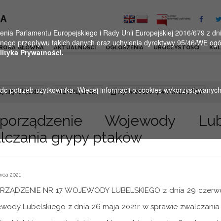
KA
a Parlamentu Europejskiego i Rady Unii Europejskiej 2016/679 z dnia
ego przepływu takich danych oraz uchylenia dyrektywy 95/46/WE ogól
RONA GŁÓWNA
AKTUALNOŚCI
OGŁOSZENIA
UROCZYSTOŚCI
KU
lityka Prywatności.
u do potrzeb użytkownika. Więcej informacji o cookies wykorzystywanyc
j artykuł (lektor)
Drukuj stronę
Wyświetl stronę w formacie PDF
zporządzenie Wojewody Lu
lczania grypy ptaków
wca 2021
ZĄDZENIE NR 17 WOJEWODY LUBELSKIEGO z dnia 29 czerwca 2
wody Lubelskiego z dnia 26 maja 2021r. w sprawie zwalczania 