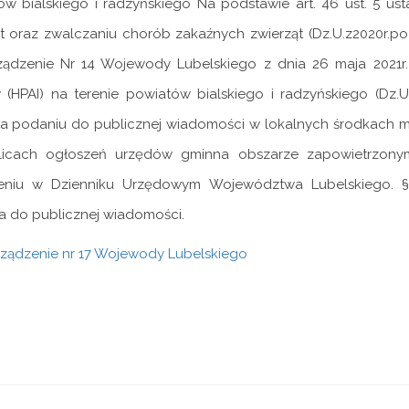
w bialskiego i radzyńskiego Na podstawie art. 46 ust. 5 us
t oraz zwalczaniu chorób zakaźnych zwierząt (Dz.U.z2020r.poz.
ządzenie Nr 14 Wojewody Lubelskiego z dnia 26 maja 2021r.
(HPAI) na terenie powiatów bialskiego i radzyńskiego (Dz.Ur
a podaniu do publicznej wiadomości w lokalnych środkach 
licach ogłoszeń urzędów gminna obszarze zapowietrzony
eniu w Dzienniku Urzędowym Województwa Lubelskiego. §
a do publicznej wiadomości.
ządzenie nr 17 Wojewody Lubelskiego