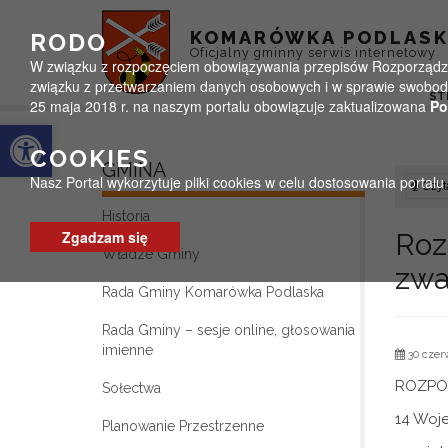
Przejdź do menu
Przejdź do stopki strony
Przejdź do głównej treści strony
KOMARÓWKA PODLAS
RODO
Oficjalny gminny serwis internetowy
W związku z rozpoczęciem obowiązywania przepisów Rozporządzeni
związku z przetwarzaniem danych osobowych i w sprawie swobodn
ST
25 maja 2018 r. na naszym portalu obowiązuje zaktualizowana
Po
Otwórz pasek narzędzi
COOKIES
GMINA
Nasz Portal wykorzytuje pliki cookies w celu dostosowania portal
Czyta
Historia
Zgadzam się
Ro
Władze Gminy
zwa
Rada Gminy Komarówka Podlaska
Rada Gminy – sesje online, głosowania
imienne
30 czer
ROZPOR
Sołectwa
14 Woje
Planowanie Przestrzenne