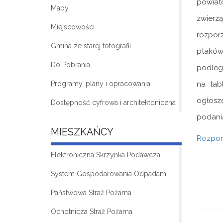
powiató
Mapy
zwierzą
Miejscowości
rozpor
Gmina ze starej fotografii
ptaków 
Do Pobrania
podleg
Programy, plany i opracowania
na tab
ogłosz
Dostępność cyfrowa i architektoniczna
podani
MIESZKAŃCY
Rozpor
Elektroniczna Skrzynka Podawcza
System Gospodarowania Odpadami
Państwowa Straż Pożarna
Ochotnicza Straż Pożarna