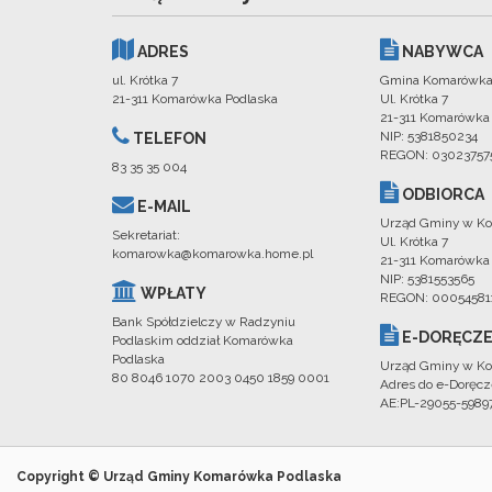
ADRES
NABYWCA
ul. Krótka 7
Gmina Komarówka
21-311 Komarówka Podlaska
Ul. Krótka 7
21-311 Komarówka
NIP: 5381850234
TELEFON
REGON: 03023757
83 35 35 004
ODBIORCA
E-MAIL
Urząd Gminy w Ko
Sekretariat:
Ul. Krótka 7
komarowka@komarowka.home.pl
21-311 Komarówka
NIP: 5381553565
WPŁATY
REGON: 00054581
Bank Spółdzielczy w Radzyniu
E-DORĘCZE
Podlaskim oddział Komarówka
Podlaska
Urząd Gminy w Ko
80 8046 1070 2003 0450 1859 0001
Adres do e-Doręcz
AE:PL-29055-598
Copyright © Urząd Gminy Komarówka Podlaska