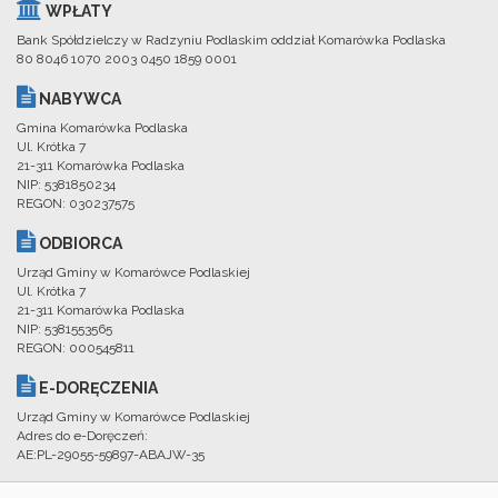
WPŁATY
Bank Spółdzielczy w Radzyniu Podlaskim oddział Komarówka Podlaska
80 8046 1070 2003 0450 1859 0001
NABYWCA
Gmina Komarówka Podlaska
Ul. Krótka 7
21-311 Komarówka Podlaska
NIP: 5381850234
REGON: 030237575
ODBIORCA
Urząd Gminy w Komarówce Podlaskiej
Ul. Krótka 7
21-311 Komarówka Podlaska
NIP: 5381553565
REGON: 000545811
E-DORĘCZENIA
Urząd Gminy w Komarówce Podlaskiej
Adres do e-Doręczeń:
AE:PL-29055-59897-ABAJW-35