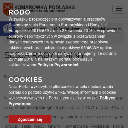
Przejdź do menu
Przejdź do stopki strony
Przejdź do głównej treści strony
KOMARÓWKA PODLASKA
Togg
RODO
Oficjalny gminny Serwis Internetowy
navig
W związku z rozpoczęciem obowiązywania przepisów
Otwórz pasek narzędzi
Rozporządzenia Parlamentu Europejskiego i Rady Unii
Czytaj artykuł (lektor)
Drukuj stronę
Wyświetl stronę w
Europejskiej 2016/679 z dnia 27 kwietnia 2016 r. w sprawie
ochrony osób fizycznych w związku z przetwarzaniem
formacie PDF
danych osobowych i w sprawie swobodnego przepływu
takich danych oraz uchylenia dyrektywy 95/46/WE ogólne
SESJA RADY GMINY
rozporządzenie o ochronie danych, informujemy, że od dnia
25 maja 2018 r. na naszym portalu obowiązuje
zaktualizowana
Polityka Prywatności.
11 kwietnia 2017
COOKIES
Nasz Portal wykorzytuje pliki cookies w celu dostosowania
portalu do potrzeb użytkownika. Więcej informacji o cookies
wykorzystywanych na Portalu znajdziesz w naszej
Polityce
Na podstawie art. 20 ust. 1 ustawy z dnia 8 marca 1990
Prywatności.
roku o samorządzie gminnym (Dz. U z 2013 r., poz. 594, z
późn. zm.) zwołuję w dniu 19 kwietnia 2017 r. o godz. 9:00
Zgadzam się
(środa) sesję Rady Gminy Komarówka Podlaska, która