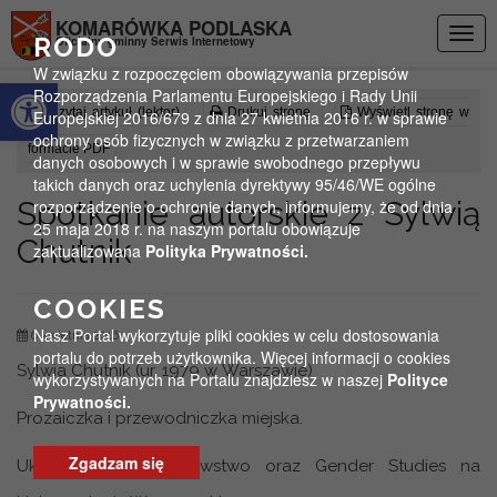
Przejdź do menu
Przejdź do stopki strony
Przejdź do głównej treści strony
KOMARÓWKA PODLASKA
Togg
RODO
Oficjalny gminny Serwis Internetowy
navig
W związku z rozpoczęciem obowiązywania przepisów
Otwórz pasek narzędzi
Rozporządzenia Parlamentu Europejskiego i Rady Unii
Czytaj artykuł (lektor)
Drukuj stronę
Wyświetl stronę w
Europejskiej 2016/679 z dnia 27 kwietnia 2016 r. w sprawie
ochrony osób fizycznych w związku z przetwarzaniem
formacie PDF
danych osobowych i w sprawie swobodnego przepływu
takich danych oraz uchylenia dyrektywy 95/46/WE ogólne
Spotkanie autorskie z Sylwią
rozporządzenie o ochronie danych, informujemy, że od dnia
25 maja 2018 r. na naszym portalu obowiązuje
Chutnik
zaktualizowana
Polityka Prywatności.
COOKIES
Nasz Portal wykorzytuje pliki cookies w celu dostosowania
6 kwietnia 2016
portalu do potrzeb użytkownika. Więcej informacji o cookies
Sylwia Chutnik (ur. 1979 w Warszawie)
wykorzystywanych na Portalu znajdziesz w naszej
Polityce
Prywatności.
Prozaiczka i przewodniczka miejska.
Zgadzam się
Ukończyła kulturoznawstwo oraz Gender Studies na