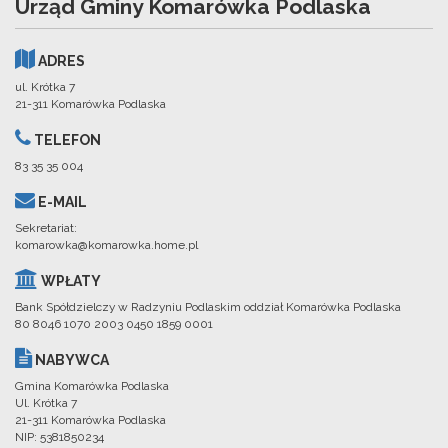
Urząd Gminy Komarówka Podlaska
ADRES
ul. Krótka 7
21-311 Komarówka Podlaska
TELEFON
83 35 35 004
E-MAIL
Sekretariat:
komarowka@komarowka.home.pl
WPŁATY
Bank Spółdzielczy w Radzyniu Podlaskim oddział Komarówka Podlaska
80 8046 1070 2003 0450 1859 0001
NABYWCA
Gmina Komarówka Podlaska
Ul. Krótka 7
21-311 Komarówka Podlaska
NIP: 5381850234