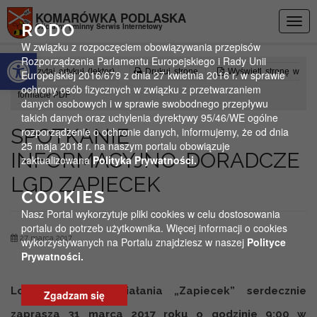
Przejdź do menu
Przejdź do stopki strony
Przejdź do głównej treści strony
KOMARÓWKA PODLASKA
Togg
RODO
Oficjalny gminny Serwis Internetowy
navig
W związku z rozpoczęciem obowiązywania przepisów
Otwórz pasek narzędzi
Rozporządzenia Parlamentu Europejskiego i Rady Unii
Czytaj artykuł (lektor)
Drukuj stronę
Wyświetl stronę w
Europejskiej 2016/679 z dnia 27 kwietnia 2016 r. w sprawie
ochrony osób fizycznych w związku z przetwarzaniem
formacie PDF
danych osobowych i w sprawie swobodnego przepływu
takich danych oraz uchylenia dyrektywy 95/46/WE ogólne
SPOTKANIE
rozporządzenie o ochronie danych, informujemy, że od dnia
25 maja 2018 r. na naszym portalu obowiązuje
INFORMACYJNO-DORADCZE
zaktualizowana
Polityka Prywatności.
LGD ZAPIECEK
COOKIES
Nasz Portal wykorzytuje pliki cookies w celu dostosowania
portalu do potrzeb użytkownika. Więcej informacji o cookies
27 marca 2017
wykorzystywanych na Portalu znajdziesz w naszej
Polityce
Prywatności.
Lokalna Grupa Działania „Zapiecek” serdecznie
Zgadzam się
zaprasza 31 marca 2017 roku o godzinie 9:00 w