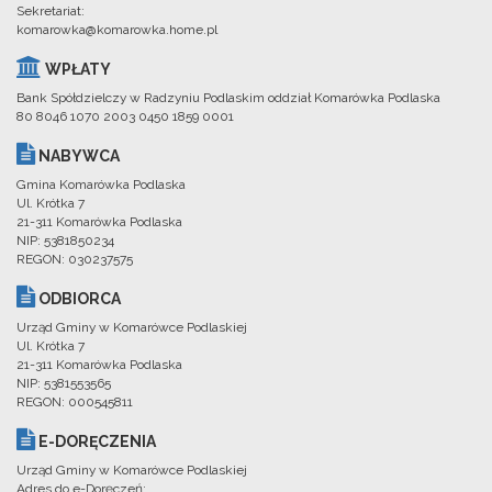
Sekretariat:
komarowka@komarowka.home.pl
WPŁATY
Bank Spółdzielczy w Radzyniu Podlaskim oddział Komarówka Podlaska
80 8046 1070 2003 0450 1859 0001
NABYWCA
Gmina Komarówka Podlaska
Ul. Krótka 7
21-311 Komarówka Podlaska
NIP: 5381850234
REGON: 030237575
ODBIORCA
Urząd Gminy w Komarówce Podlaskiej
Ul. Krótka 7
21-311 Komarówka Podlaska
NIP: 5381553565
REGON: 000545811
E-DORĘCZENIA
Urząd Gminy w Komarówce Podlaskiej
Adres do e-Doręczeń: