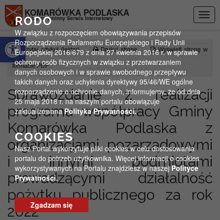
Przejdź do menu
Przejdź do stopki strony
Przejdź do głównej treści strony
KOMARÓWKA PODLASKA
Togg
RODO
Oficjalny gminny Serwis Internetowy
navig
W związku z rozpoczęciem obowiązywania przepisów
Otwórz pasek narzędzi
Rozporządzenia Parlamentu Europejskiego i Rady Unii
Czytaj artykuł (lektor)
Drukuj stronę
Wyświetl stronę w
Europejskiej 2016/679 z dnia 27 kwietnia 2016 r. w sprawie
ochrony osób fizycznych w związku z przetwarzaniem
formacie PDF
danych osobowych i w sprawie swobodnego przepływu
takich danych oraz uchylenia dyrektywy 95/46/WE ogólne
Sprawozdanie z realizacji
rozporządzenie o ochronie danych, informujemy, że od dnia
25 maja 2018 r. na naszym portalu obowiązuje
programu współpracy Gminy
zaktualizowana
Polityka Prywatności.
Komarówka Podlaska z
COOKIES
organizacjami pozarządowymi
Nasz Portal wykorzytuje pliki cookies w celu dostosowania
i innymi podmiotami
portalu do potrzeb użytkownika. Więcej informacji o cookies
wykorzystywanych na Portalu znajdziesz w naszej
Polityce
prowadzącymi działalność
Prywatności.
pożytku publicznego za rok
Zgadzam się
2022