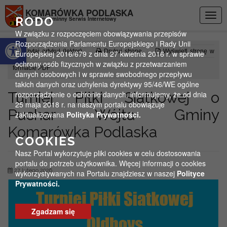
Przejdź do menu
Przejdź do stopki strony
Przejdź do głównej treści strony
KOMARÓWKA PODLASKA
Togg
RODO
Oficjalny gminny Serwis Internetowy
navig
W związku z rozpoczęciem obowiązywania przepisów
Otwórz pasek narzędzi
Rozporządzenia Parlamentu Europejskiego i Rady Unii
Czytaj artykuł (lektor)
Drukuj stronę
Wyświetl stronę w
Europejskiej 2016/679 z dnia 27 kwietnia 2016 r. w sprawie
ochrony osób fizycznych w związku z przetwarzaniem
formacie PDF
danych osobowych i w sprawie swobodnego przepływu
takich danych oraz uchylenia dyrektywy 95/46/WE ogólne
Turniej Piłki Siatkowej o
rozporządzenie o ochronie danych, informujemy, że od dnia
25 maja 2018 r. na naszym portalu obowiązuje
Puchar Wójta Gminy
zaktualizowana
Polityka Prywatności.
Komarówka Podlaska
COOKIES
Nasz Portal wykorzytuje pliki cookies w celu dostosowania
portalu do potrzeb użytkownika. Więcej informacji o cookies
27 lutego 2026
wykorzystywanych na Portalu znajdziesz w naszej
Polityce
Prywatności.
Zgadzam się