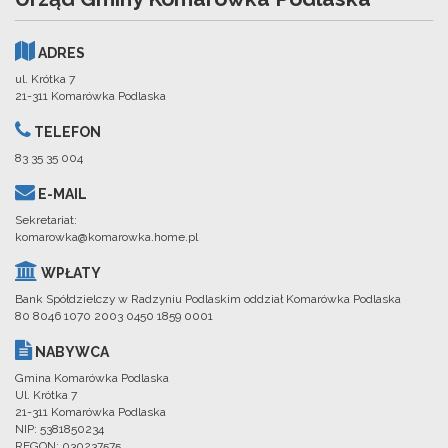
ADRES
ul. Krótka 7
21-311 Komarówka Podlaska
TELEFON
83 35 35 004
E-MAIL
Sekretariat:
komarowka@komarowka.home.pl
WPŁATY
Bank Spółdzielczy w Radzyniu Podlaskim oddział Komarówka Podlaska
80 8046 1070 2003 0450 1859 0001
NABYWCA
Gmina Komarówka Podlaska
Ul. Krótka 7
21-311 Komarówka Podlaska
NIP: 5381850234
REGON: 030237575