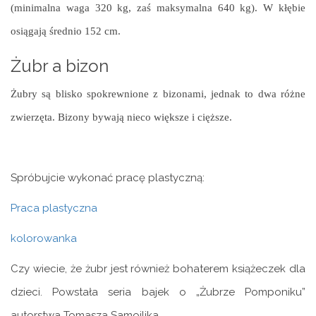
(minimalna waga 320 kg, zaś maksymalna 640 kg). W kłębie
osiągają średnio 152 cm.
Żubr a bizon
Żubry są blisko spokrewnione z bizonami, jednak to dwa różne
zwierzęta. Bizony bywają nieco większe i cięższe.
Spróbujcie wykonać pracę plastyczną:
Praca plastyczna
kolorowanka
Czy wiecie, że żubr jest również bohaterem książeczek dla
dzieci. Powstała seria bajek o „Żubrze Pomponiku”
autorstwa Tomasza Samojlika.