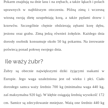
Pokarm znajdują na dnie lasu i na zrębach, a także łąkach i polach
uprawnych w najbliższym otoczeniu. Późną zimą i wczesną
wiosną swoją dietę uzupełniają korą, a także pędami drzew i
krzewów. Szczególnie chętnie obdzierają zębami korę dębu,
jesionu oraz grabu. Zimą jedzą również żołędzie. Każdego dnia
dorosły osobnik konsumuje około 50 kg pokarmu. Na żerowanie
poświecą ponad połowę swojego dnia.
Ile waży żubr?
Żubry są obecnie największymi dziki żyjącymi ssakami w
Europie. Jego waga uzależniona jest od wieku i płci. Ciało
dorosłego samca waży średnio 700 kg (minimalna waga 440 kg,
zaś maksymalna 920 kg). W kłębie osiągają średnią wysokość 172
cm. Samice są zdecydowanie mniejsze. Ważą one średnio 440 kg