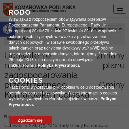
Przejdź do menu
Przejdź do stopki strony
Przejdź do głównej treści strony
KOMARÓWKA PODLASKA
Togg
RODO
Oficjalny gminny Serwis Internetowy
navig
W związku z rozpoczęciem obowiązywania przepisów
Otwórz pasek narzędzi
Rozporządzenia Parlamentu Europejskiego i Rady Unii
Czytaj artykuł (lektor)
Drukuj stronę
Wyświetl stronę w
Europejskiej 2016/679 z dnia 27 kwietnia 2016 r. w sprawie
ochrony osób fizycznych w związku z przetwarzaniem
formacie PDF
danych osobowych i w sprawie swobodnego przepływu
takich danych oraz uchylenia dyrektywy 95/46/WE ogólne
Uchwalenie zmiany
rozporządzenie o ochronie danych, informujemy, że od dnia
25 maja 2018 r. na naszym portalu obowiązuje
miejscowego planu
zaktualizowana
Polityka Prywatności.
zagospodarowania
COOKIES
przestrzennego Gminy
Nasz Portal wykorzytuje pliki cookies w celu dostosowania
Komarówka Podlaska
portalu do potrzeb użytkownika. Więcej informacji o cookies
wykorzystywanych na Portalu znajdziesz w naszej
Polityce
Prywatności.
9 listopada 2020
Zgadzam się
Uchwała nr XVII/135/2020 Rady Gminy Komarówka