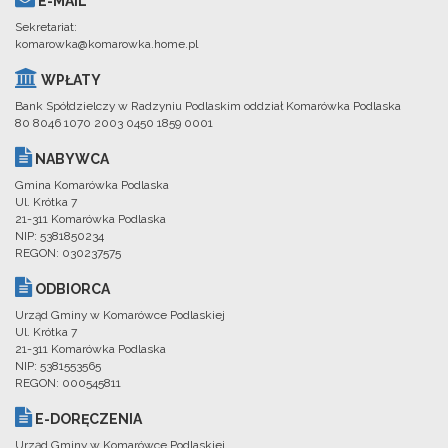
E-MAIL
Sekretariat:
komarowka@komarowka.home.pl
WPŁATY
Bank Spółdzielczy w Radzyniu Podlaskim oddział Komarówka Podlaska
80 8046 1070 2003 0450 1859 0001
NABYWCA
Gmina Komarówka Podlaska
Ul. Krótka 7
21-311 Komarówka Podlaska
NIP: 5381850234
REGON: 030237575
ODBIORCA
Urząd Gminy w Komarówce Podlaskiej
Ul. Krótka 7
21-311 Komarówka Podlaska
NIP: 5381553565
REGON: 000545811
E-DORĘCZENIA
Urząd Gminy w Komarówce Podlaskiej