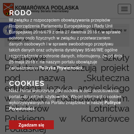
Przejdź do menu
Przejdź do stopki strony
Przejdź do głównej treści strony
KOMARÓWKA PODLASKA
Togg
RODO
Oficjalny gminny Serwis Internetowy
navig
W związku z rozpoczęciem obowiązywania przepisów
Otwórz pasek narzędzi
Rozporządzenia Parlamentu Europejskiego i Rady Unii
Czytaj artykuł (lektor)
Drukuj stronę
Wyświetl stronę w
Europejskiej 2016/679 z dnia 27 kwietnia 2016 r. w sprawie
ochrony osób fizycznych w związku z przetwarzaniem
formacie PDF
danych osobowych i w sprawie swobodnego przepływu
takich danych oraz uchylenia dyrektywy 95/46/WE ogólne
Uczniowie Szkoły
rozporządzenie o ochronie danych, informujemy, że od dnia
25 maja 2018 r. na naszym portalu obowiązuje
Podstawowej realizują projekt
zaktualizowana
Polityka Prywatności.
pod nazwą „Skuteczna
COOKIES
edukacja języka angielskiego
Nasz Portal wykorzytuje pliki cookies w celu dostosowania
w Szkole Podstawowej im.
portalu do potrzeb użytkownika. Więcej informacji o cookies
wykorzystywanych na Portalu znajdziesz w naszej
Polityce
Bohaterów Lotnictwa
Prywatności.
Polskiego w Komarówce
Zgadzam się
Podlaskiej”