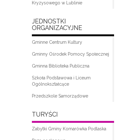
Kryzysowego w Lublinie
JEDNOSTKI
ORGANIZACYJNE
Gminne Centrum Kultury
Gminny Ośrodek Pomocy Społecznej
Gminna Biblioteka Publiczna
„Moda na seniora – klub seniora w
Komarówce Podlaskiej”
Szkoła Podstawowa i Liceum
Ogólnokształcące
Przedszkole Samorządowe
TURYŚCI
Zabytki Gminy Komarówka Podlaska