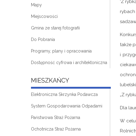
‘Z rybk
Mapy
rybach
Miejscowości
sadzaw
Gmina ze starej fotografii
Konkurs
Do Pobrania
także p
Programy, plany i opracowania
i przy
Dostępność cyfrowa i architektoniczna
ciekaw
ochron
MIESZKAŃCY
lubels
Elektroniczna Skrzynka Podawcza
„Z rybk
System Gospodarowania Odpadami
Dla lau
Państwowa Straż Pożarna
W celu
Ochotnicza Straż Pożarna
Rolnict