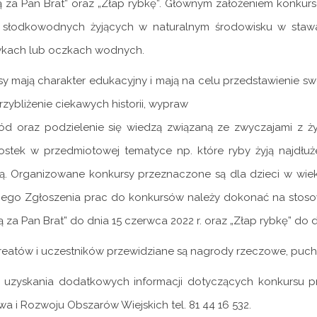
ą za Pan Brat” oraz „Złap rybkę”. Głównym założeniem konkur
 słodkowodnych żyjących w naturalnym środowisku w stawac
kach lub oczkach wodnych.
y mają charakter edukacyjny i mają na celu przedstawienie sw
rzybliżenie ciekawych historii, wypraw
gód oraz podzielenie się wiedzą związaną ze zwyczajami z ży
ostek w przedmiotowej tematyce np. które ryby żyją najdłuże
ą. Organizowane konkursy przeznaczone są dla dzieci w wiek
kiego Zgłoszenia prac do konkursów należy dokonać na stos
ą za Pan Brat” do dnia 15 czerwca 2022 r. oraz „Złap rybkę” do 
reatów i uczestników przewidziane są nagrody rzeczowe, pucha
 uzyskania dodatkowych informacji dotyczących konkursu p
wa i Rozwoju Obszarów Wiejskich tel. 81 44 16 532.