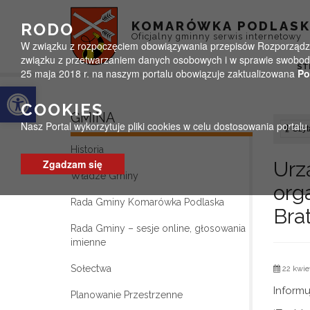
Przejdź do menu
Przejdź do stopki strony
Przejdź do głównej treści strony
KOMARÓWKA PODLAS
RODO
Oficjalny gminny serwis internetowy
W związku z rozpoczęciem obowiązywania przepisów Rozporządzeni
związku z przetwarzaniem danych osobowych i w sprawie swobodn
ST
25 maja 2018 r. na naszym portalu obowiązuje zaktualizowana
Po
Otwórz pasek narzędzi
COOKIES
GMINA
Nasz Portal wykorzytuje pliki cookies w celu dostosowania portal
Czyta
Historia
Zgadzam się
Urz
Władze Gminy
org
Rada Gminy Komarówka Podlaska
Brat
Rada Gminy – sesje online, głosowania
imienne
Sołectwa
22 kwie
Informu
Planowanie Przestrzenne