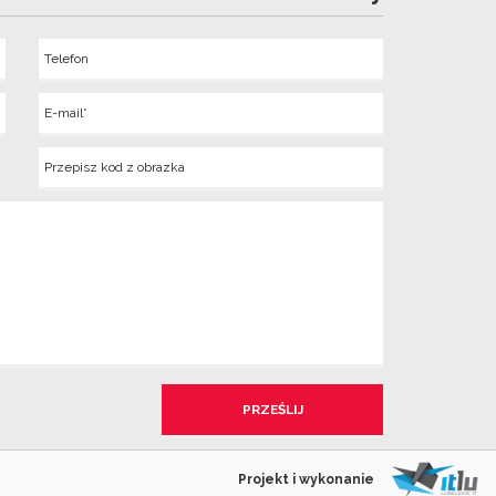
Telefon
Wyslij
E-
mail
Kod
z
obrazka
Projekt i wykonanie