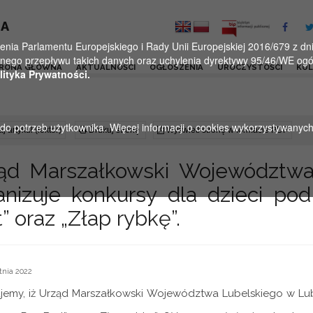
KA
a Parlamentu Europejskiego i Rady Unii Europejskiej 2016/679 z dnia
ego przepływu takich danych oraz uchylenia dyrektywy 95/46/WE ogól
RONA GŁÓWNA
AKTUALNOŚCI
OGŁOSZENIA
UROCZYSTOŚCI
KU
lityka Prywatności.
u do potrzeb użytkownika. Więcej informacji o cookies wykorzystywanyc
j artykuł (lektor)
Drukuj stronę
Wyświetl stronę w formacie PDF
ąd Marszałkowski Województwa
anizuje konkursy dla dzieci po
” oraz „Złap rybkę”.
tnia 2022
jemy, iż Urząd Marszałkowski Województwa Lubelskiego w Lub