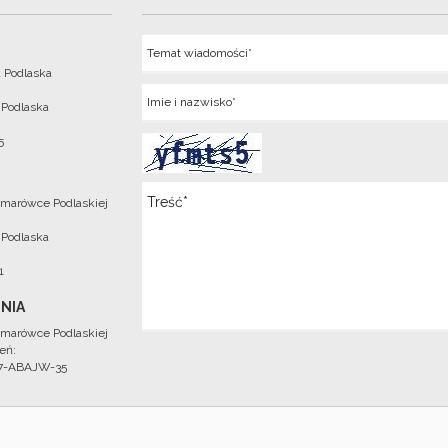
Temat
 Podlaska
Imie
 Podlaska
5
Wiadomosc
marówce Podlaskiej
 Podlaska
1
NIA
marówce Podlaskiej
eń:
97-ABAJW-35