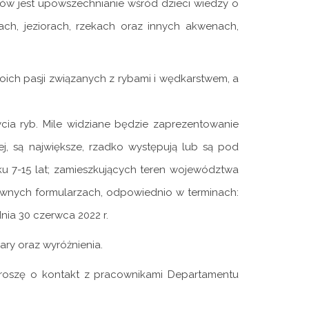
sów jest upowszechnianie wśród dzieci wiedzy o
h, jeziorach, rzekach oraz innych akwenach,
oich pasji związanych z rybami i wędkarstwem, a
cia ryb. Mile widziane będzie zaprezentowanie
j, są największe, rzadko występują lub są pod
u 7-15 lat; zamieszkujących teren województwa
ownych formularzach, odpowiednio w terminach:
dnia 30 czerwca 2022 r.
ry oraz wyróżnienia.
roszę o kontakt z pracownikami Departamentu