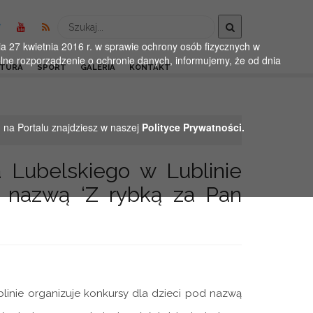
Wyszukaj
 27 kwietnia 2016 r. w sprawie ochrony osób fizycznych w
ne rozporządzenie o ochronie danych, informujemy, że od dnia
LTURA
SPORT
GALERIA
KONTAKT
h na Portalu znajdziesz w naszej
Polityce Prywatności.
 Lubelskiego w Lublinie
d nazwą ‘Z rybką za Pan
linie organizuje konkursy dla dzieci pod nazwą