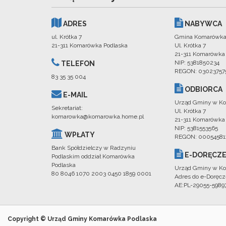
ADRES
NABYWCA
ul. Krótka 7
Gmina Komarówka
21-311 Komarówka Podlaska
Ul. Krótka 7
21-311 Komarówka
NIP: 5381850234
TELEFON
REGON: 03023757
83 35 35 004
ODBIORCA
E-MAIL
Urząd Gminy w Ko
Sekretariat:
Ul. Krótka 7
komarowka@komarowka.home.pl
21-311 Komarówka
NIP: 5381553565
WPŁATY
REGON: 00054581
Bank Spółdzielczy w Radzyniu
E-DORĘCZE
Podlaskim oddział Komarówka
Podlaska
Urząd Gminy w Ko
80 8046 1070 2003 0450 1859 0001
Adres do e-Doręcz
AE:PL-29055-598
Copyright © Urząd Gminy Komarówka Podlaska