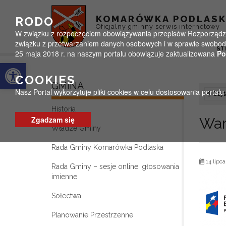
Przejdź do menu
Przejdź do stopki strony
Przejdź do głównej treści strony
KOMARÓWKA PODLAS
RODO
Oficjalny gminny serwis internetowy
W związku z rozpoczęciem obowiązywania przepisów Rozporządzeni
związku z przetwarzaniem danych osobowych i w sprawie swobodn
ST
25 maja 2018 r. na naszym portalu obowiązuje zaktualizowana
Po
Otwórz pasek narzędzi
COOKIES
GMINA
Nasz Portal wykorzytuje pliki cookies w celu dostosowania portal
Czyta
Historia
Zgadzam się
War
Władze Gminy
Rada Gminy Komarówka Podlaska
14 lipca
Rada Gminy – sesje online, głosowania
imienne
Sołectwa
Planowanie Przestrzenne