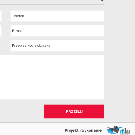
Telefon
Wyslij
E-
mail
Kod
z
obrazka
Projekt i wykonanie