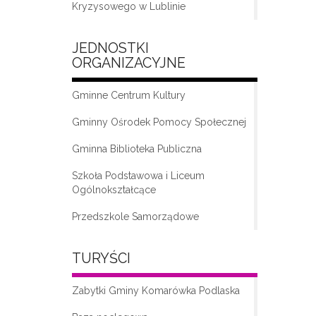
Kryzysowego w Lublinie
JEDNOSTKI
ORGANIZACYJNE
Gminne Centrum Kultury
Gminny Ośrodek Pomocy Społecznej
Gminna Biblioteka Publiczna
„Moda na seniora – klub seniora w
Komarówce Podlaskiej”
Szkoła Podstawowa i Liceum
Ogólnokształcące
Przedszkole Samorządowe
TURYŚCI
Zabytki Gminy Komarówka Podlaska