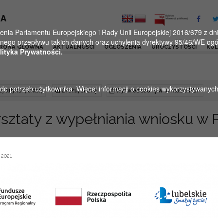
KA
a Parlamentu Europejskiego i Rady Unii Europejskiej 2016/679 z dnia
ego przepływu takich danych oraz uchylenia dyrektywy 95/46/WE ogól
RONA GŁÓWNA
AKTUALNOŚCI
OGŁOSZENIA
UROCZYSTOŚCI
KU
lityka Prywatności.
u do potrzeb użytkownika. Więcej informacji o cookies wykorzystywanyc
j artykuł (lektor)
Drukuj stronę
Wyświetl stronę w formacie PDF
sztaty z wypełniania wniosku w 
 2021