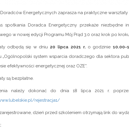
Doradców Energetycznych zaprasza na praktyczne warsztaty z
s spotkania Doradca Energetyczny przekaże niezbędne in
wego w nowej edycji Programu Mój Prąd 3.0 oraz krok po kroku
aty odbędą się w dniu
20 lipca 2021 r.
o godzinie
10.00-
tu „Ogólnopolski system wsparcia doradczego dla sektora pub
sie efektywności energetycznej oraz OZE”.
ty są bezpłatne.
enia należy dokonać do dnia 18 lipca 2021 r. poprzez f
www.lubelskie.pl/rejestracja1/
arejestrowane, dzień przed szkoleniem otrzymają link do wyda
: