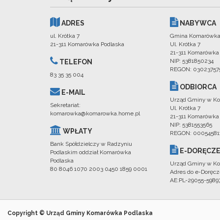
ADRES
NABYWCA
ul. Krótka 7
Gmina Komarówka
21-311 Komarówka Podlaska
Ul. Krótka 7
21-311 Komarówka
NIP: 5381850234
TELEFON
REGON: 03023757
83 35 35 004
ODBIORCA
E-MAIL
Urząd Gminy w Ko
Sekretariat:
Ul. Krótka 7
komarowka@komarowka.home.pl
21-311 Komarówka
NIP: 5381553565
WPŁATY
REGON: 00054581
Bank Spółdzielczy w Radzyniu
E-DORĘCZE
Podlaskim oddział Komarówka
Podlaska
Urząd Gminy w Ko
80 8046 1070 2003 0450 1859 0001
Adres do e-Doręcz
AE:PL-29055-598
Copyright © Urząd Gminy Komarówka Podlaska