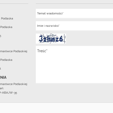
Temat
 Podlaska
Imie
 Podlaska
5
Wiadomosc
marówce Podlaskiej
 Podlaska
1
NIA
marówce Podlaskiej
eń:
97-ABAJW-35