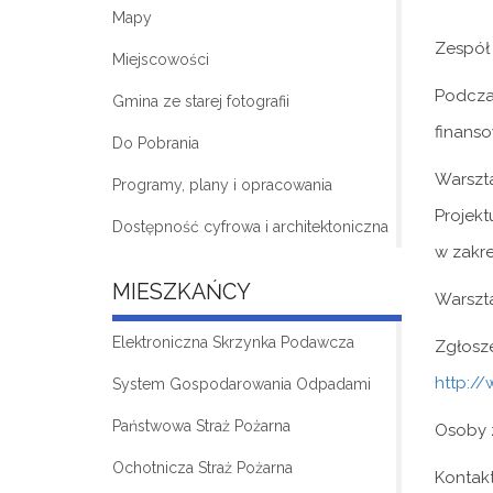
Mapy
Zespół 
Miejscowości
Podcza
Gmina ze starej fotografii
finanso
Do Pobrania
Warszt
Programy, plany i opracowania
Projek
Dostępność cyfrowa i architektoniczna
w zakre
MIESZKAŃCY
Warszta
Elektroniczna Skrzynka Podawcza
Zgłosz
http://
System Gospodarowania Odpadami
Państwowa Straż Pożarna
Osoby z
Ochotnicza Straż Pożarna
Kontakt