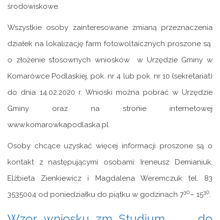
środowiskowe.
Wszystkie osoby zainteresowane zmianą przeznaczenia
działek na lokalizację farm fotowoltaicznych proszone są
o złożenie stosownych wniosków w Urzędzie Gminy w
Komarówce Podlaskiej, pok. nr 4 lub pok. nr 10 (sekretariat)
do dnia 14.02.2020 r. Wnioski można pobrać w Urzędzie
Gminy oraz na stronie internetowej
www.komarowkapodlaska.pl.
Osoby chcące uzyskać więcej informacji proszone są o
kontakt z następującymi osobami: Ireneusz Demianiuk,
Elżbieta Zienkiewicz i Magdalena Weremczuk tel. 83
30
30
3535004 od poniedziałku do piątku w godzinach 7
– 15
.
Wzor_wniosku_zm_Studium do