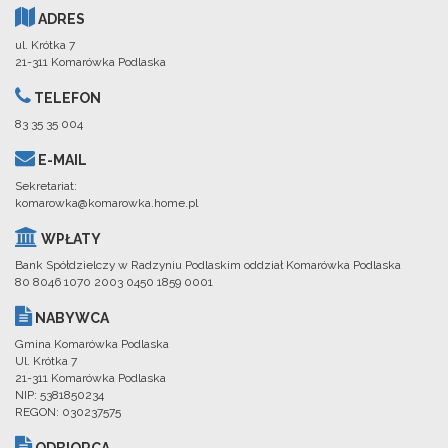
ADRES
ul. Krótka 7
21-311 Komarówka Podlaska
TELEFON
83 35 35 004
E-MAIL
Sekretariat:
komarowka@komarowka.home.pl
WPŁATY
Bank Spółdzielczy w Radzyniu Podlaskim oddział Komarówka Podlaska
80 8046 1070 2003 0450 1859 0001
NABYWCA
Gmina Komarówka Podlaska
Ul. Krótka 7
21-311 Komarówka Podlaska
NIP: 5381850234
REGON: 030237575