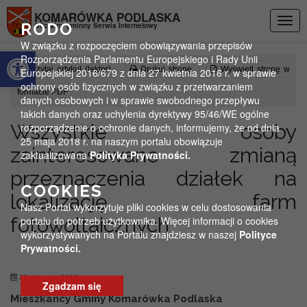
Przejdź do menu
Przejdź do stopki strony
Przejdź do głównej treści strony
KOMARÓWKA PODLASKA
Togg
RODO
Oficjalny gminny Serwis Internetowy
navig
W związku z rozpoczęciem obowiązywania przepisów
Otwórz pasek narzędzi
Rozporządzenia Parlamentu Europejskiego i Rady Unii
Czytaj artykuł (lektor)
Drukuj stronę
Wyświetl stronę w
Europejskiej 2016/679 z dnia 27 kwietnia 2016 r. w sprawie
ochrony osób fizycznych w związku z przetwarzaniem
formacie PDF
danych osobowych i w sprawie swobodnego przepływu
takich danych oraz uchylenia dyrektywy 95/46/WE ogólne
Wszystkie osoby
rozporządzenie o ochronie danych, informujemy, że od dnia
25 maja 2018 r. na naszym portalu obowiązuje
zainteresowane zmianą
zaktualizowana
Polityka Prywatności.
przeznaczenia działek na
COOKIES
lokalizację farm
Nasz Portal wykorzytuje pliki cookies w celu dostosowania
fotowoltaicznych
portalu do potrzeb użytkownika. Więcej informacji o cookies
wykorzystywanych na Portalu znajdziesz w naszej
Polityce
Prywatności.
22 stycznia 2020
Zgadzam się
Mieszkańcy Gminy Komarówka Podlaska