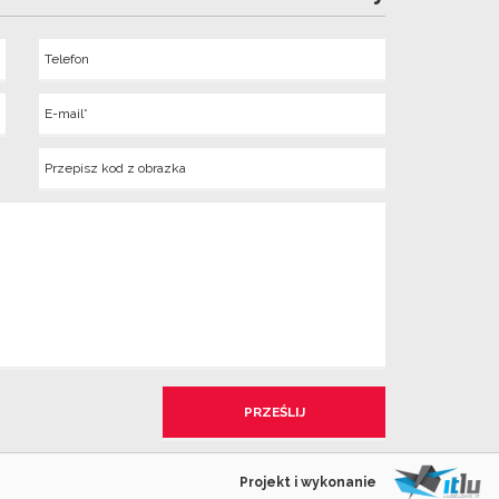
Telefon
Wyslij
E-
mail
Kod
z
obrazka
Projekt i wykonanie