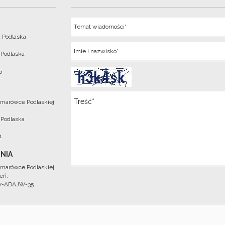
Temat
 Podlaska
Imie
 Podlaska
5
Wiadomosc
marówce Podlaskiej
 Podlaska
1
NIA
marówce Podlaskiej
eń:
97-ABAJW-35