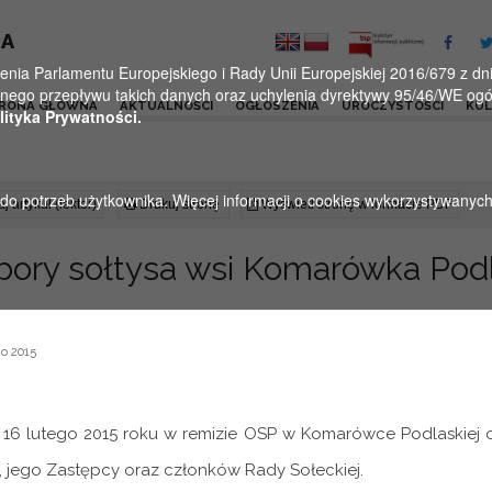
KA
a Parlamentu Europejskiego i Rady Unii Europejskiej 2016/679 z dnia
ego przepływu takich danych oraz uchylenia dyrektywy 95/46/WE ogól
RONA GŁÓWNA
AKTUALNOŚCI
OGŁOSZENIA
UROCZYSTOŚCI
KU
lityka Prywatności.
u do potrzeb użytkownika. Więcej informacji o cookies wykorzystywanyc
j artykuł (lektor)
Drukuj stronę
Wyświetl stronę w formacie PDF
ory sołtysa wsi Komarówka Pod
o 2015
 16 lutego 2015 roku w remizie OSP w Komarówce Podlaskiej o
, jego Zastępcy oraz członków Rady Sołeckiej.