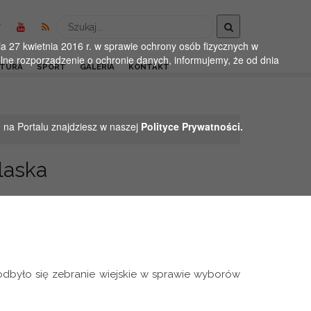
Wyszukaj
 27 kwietnia 2016 r. w sprawie ochrony osób fizycznych w
ne rozporządzenie o ochronie danych, informujemy, że od dnia
LTURA
SPORT
GALERIA
KONTAKT
h na Portalu znajdziesz w naszej
Polityce Prywatności.
laska
dbyło się zebranie wiejskie w sprawie wyborów