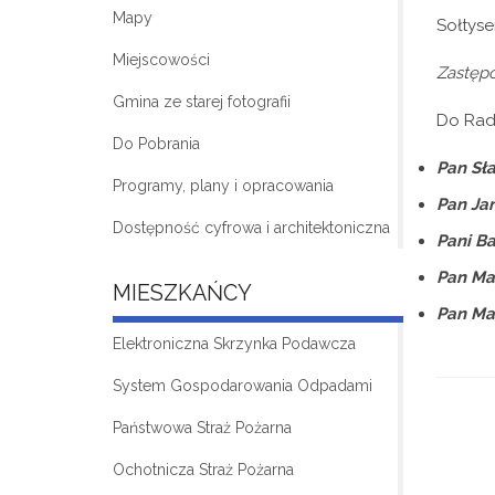
Mapy
Sołtys
Miejscowości
Zastępc
Gmina ze starej fotografii
Do Rady
Do Pobrania
Pan Sł
Programy, plany i opracowania
Pan Jan
Dostępność cyfrowa i architektoniczna
Pani B
Pan Ma
MIESZKAŃCY
Pan Mar
Elektroniczna Skrzynka Podawcza
System Gospodarowania Odpadami
Państwowa Straż Pożarna
Ochotnicza Straż Pożarna