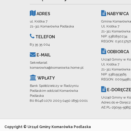
ADRES
NABYWCA
ul. Krótka 7
Gmina Komarówka
21-311 Komarówka Podlaska
Ul. Krótka 7
21-311 Komarówka
NIP: 5381850234
TELEFON
REGON: 03023757
83 35 35 004
ODBIORCA
E-MAIL
Urząd Gminy w Ko
Sekretariat:
Ul. Krótka 7
komarowka@komarowka.home.pl
21-311 Komarówka
NIP: 5381553565
WPŁATY
REGON: 00054581
Bank Spółdzielczy w Radzyniu
E-DORĘCZE
Podlaskim oddział Komarówka
Podlaska
Urząd Gminy w Ko
80 8046 1070 2003 0450 1859 0001
Adres do e-Doręcz
AE:PL-29055-598
Copyright © Urząd Gminy Komarówka Podlaska