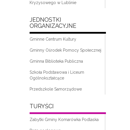
Kryzysowego w Lublinie
JEDNOSTKI
ORGANIZACYJNE
Gminne Centrum Kultury
Gminny Ośrodek Pomocy Społecznej
Gminna Biblioteka Publiczna
„Moda na seniora – klub seniora w
Komarówce Podlaskiej”
Szkoła Podstawowa i Liceum
Ogólnokształcące
Przedszkole Samorządowe
TURYŚCI
Zabytki Gminy Komarówka Podlaska