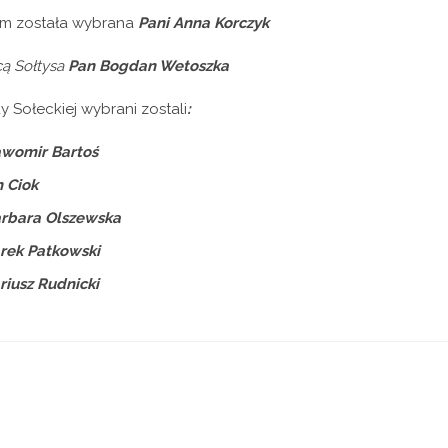
em została wybrana
Pani
Anna Korczyk
ą Sołtysa
Pan Bogdan Wetoszka
 Sołeckiej wybrani zostali
:
awomir Bartoś
 Ciok
arbara Olszewska
rek Patkowski
iusz Rudnicki