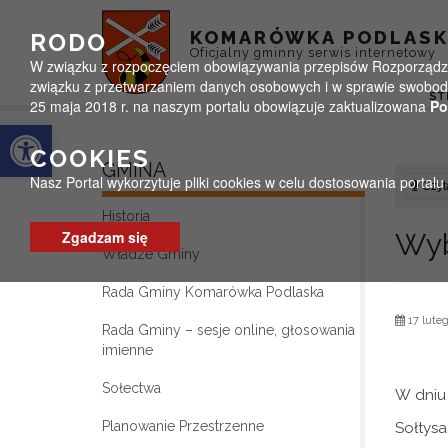
Przejdź do menu
Przejdź do stopki strony
Przejdź do głównej treści strony
KOMARÓWKA PODLAS
RODO
Oficjalny gminny serwis internetowy
W związku z rozpoczęciem obowiązywania przepisów Rozporządzeni
związku z przetwarzaniem danych osobowych i w sprawie swobodn
ST
25 maja 2018 r. na naszym portalu obowiązuje zaktualizowana
Po
Otwórz pasek narzędzi
COOKIES
GMINA
Nasz Portal wykorzytuje pliki cookies w celu dostosowania portal
Czyta
Historia
Zgadzam się
Wyb
Władze Gminy
Rada Gminy Komarówka Podlaska
17 luteg
Rada Gminy – sesje online, głosowania
imienne
Sołectwa
W dniu
Planowanie Przestrzenne
Sołtysa