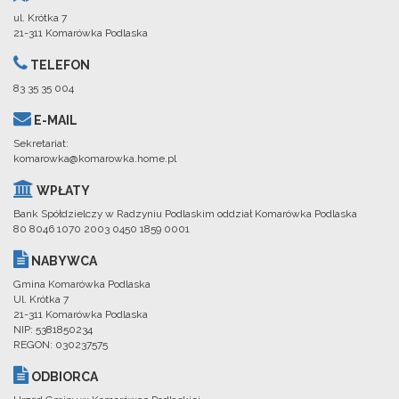
ul. Krótka 7
21-311 Komarówka Podlaska
TELEFON
83 35 35 004
E-MAIL
Sekretariat:
komarowka@komarowka.home.pl
WPŁATY
Bank Spółdzielczy w Radzyniu Podlaskim oddział Komarówka Podlaska
80 8046 1070 2003 0450 1859 0001
NABYWCA
Gmina Komarówka Podlaska
Ul. Krótka 7
21-311 Komarówka Podlaska
NIP: 5381850234
REGON: 030237575
ODBIORCA