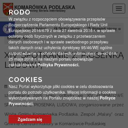
Przejdź do menu
Przejdź do stopki strony
Przejdź do głównej treści strony
KOMARÓWKA PODLASKA
Togg
RODO
Oficjalny gminny Serwis Internetowy
navig
W związku z rozpoczęciem obowiązywania przepisów
Otwórz pasek narzędzi
Rozporządzenia Parlamentu Europejskiego i Rady Unii
Czytaj artykuł (lektor)
Drukuj stronę
Wyświetl stronę w
Europejskiej 2016/679 z dnia 27 kwietnia 2016 r. w sprawie
ochrony osób fizycznych w związku z przetwarzaniem
formacie PDF
danych osobowych i w sprawie swobodnego przepływu
takich danych oraz uchylenia dyrektywy 95/46/WE ogólne
XIV SPOTKANIE Z PIOSENKĄ
rozporządzenie o ochronie danych, informujemy, że od dnia
25 maja 2018 r. na naszym portalu obowiązuje
LUDOWĄ
zaktualizowana
Polityka Prywatności.
COOKIES
Nasz Portal wykorzytuje pliki cookies w celu dostosowania
13 czerwca 2016
portalu do potrzeb użytkownika. Więcej informacji o cookies
12 czerwca 2016 roku odbyło się XIV POWIATOWE
wykorzystywanych na Portalu znajdziesz w naszej
Polityce
Prywatności.
SPOTKANIE Z PIOSENKĄ LUDOWĄ zorganizowane przez
Wójta Gminy Komarówka Podlaska, Zespół „Malwy” oraz
Zgadzam się
Gminne Centrum Kultury w Komarówce Podlaskiej.