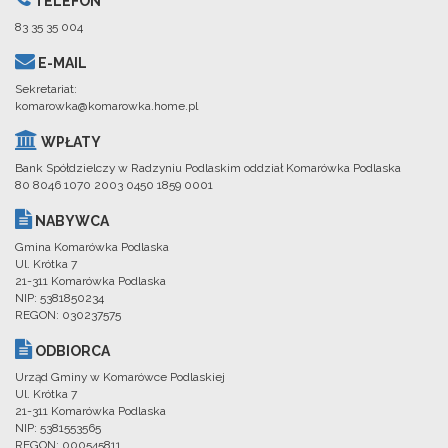
TELEFON
83 35 35 004
E-MAIL
Sekretariat:
komarowka@komarowka.home.pl
WPŁATY
Bank Spółdzielczy w Radzyniu Podlaskim oddział Komarówka Podlaska
80 8046 1070 2003 0450 1859 0001
NABYWCA
Gmina Komarówka Podlaska
Ul. Krótka 7
21-311 Komarówka Podlaska
NIP: 5381850234
REGON: 030237575
ODBIORCA
Urząd Gminy w Komarówce Podlaskiej
Ul. Krótka 7
21-311 Komarówka Podlaska
NIP: 5381553565
REGON: 000545811