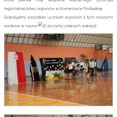
która pełniła rolę eksperta kulinarnego podczas
regionalnej bitwy regionów w Komarówce Podlaskiej.
Gratulujemy wszystkim uczniom wysokich (i tych niższych)
wyników w nauce
życzymy udanych wakacji!