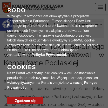
Przejdź do menu
Przejdź do stopki strony
Przejdź do głównej treści strony
KOMARÓWKA PODLASKA
Togg
RODO
Oficjalny gminny Serwis Internetowy
navig
W związku z rozpoczęciem obowiązywania przepisów
Otwórz pasek narzędzi
Rozporządzenia Parlamentu Europejskiego i Rady Unii
Czytaj artykuł (lektor)
Drukuj stronę
Wyświetl stronę w
Europejskiej 2016/679 z dnia 27 kwietnia 2016 r. w sprawie
ochrony osób fizycznych w związku z przetwarzaniem
formacie PDF
danych osobowych i w sprawie swobodnego przepływu
takich danych oraz uchylenia dyrektywy 95/46/WE ogólne
Zakończenie roku szkolnego
rozporządzenie o ochronie danych, informujemy, że od dnia
25 maja 2018 r. na naszym portalu obowiązuje
w Szkole Podstawowej w
zaktualizowana
Polityka Prywatności.
Komarówce Podlaskiej
COOKIES
Nasz Portal wykorzytuje pliki cookies w celu dostosowania
portalu do potrzeb użytkownika. Więcej informacji o cookies
23 czerwca 2023
wykorzystywanych na Portalu znajdziesz w naszej
Polityce
Prywatności.
Udało nam się też na chwilkę zajrzeć do Szkoły
Podstawowej w Komarówce Podlaskiej i zobaczyć jak tam
Zgadzam się
obchodzony był koniec roku szkolnego. Swój wieloletni