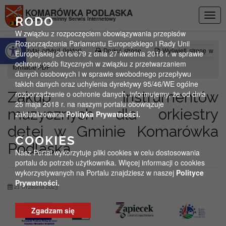
Przejdź do menu
Przejdź do stopki strony
Przejdź do głównej treści strony
KOMARÓWKA PODLASKA
Togg
RODO
Oficjalny gminny Serwis Internetowy
navig
W związku z rozpoczęciem obowiązywania przepisów
Otwórz pasek narzędzi
Rozporządzenia Parlamentu Europejskiego i Rady Unii
Czytaj artykuł (lektor)
Drukuj stronę
Wyświetl stronę w
Europejskiej 2016/679 z dnia 27 kwietnia 2016 r. w sprawie
ochrony osób fizycznych w związku z przetwarzaniem
formacie PDF
danych osobowych i w sprawie swobodnego przepływu
takich danych oraz uchylenia dyrektywy 95/46/WE ogólne
Zakup instrumentów
rozporządzenie o ochronie danych, informujemy, że od dnia
25 maja 2018 r. na naszym portalu obowiązuje
muzycznych dla orkiestry
zaktualizowana
Polityka Prywatności.
dętej w Gminie Komarówka
COOKIES
Podlaska
Nasz Portal wykorzytuje pliki cookies w celu dostosowania
portalu do potrzeb użytkownika. Więcej informacji o cookies
wykorzystywanych na Portalu znajdziesz w naszej
Polityce
Prywatności.
21 września 2023
Zgadzam się