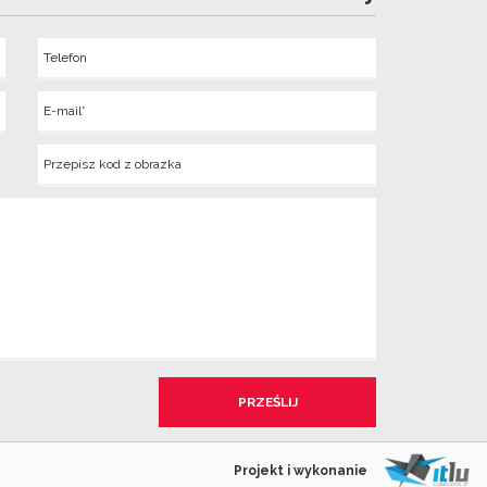
Telefon
Wyslij
E-
mail
Kod
z
obrazka
Projekt i wykonanie