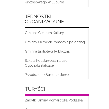
Kryzysowego w Lublinie
JEDNOSTKI
ORGANIZACYJNE
Gminne Centrum Kultury
Gminny Ośrodek Pomocy Społecznej
Gminna Biblioteka Publiczna
„Moda na seniora – klub seniora w
Komarówce Podlaskiej”
Szkoła Podstawowa i Liceum
Ogólnokształcące
Przedszkole Samorządowe
TURYŚCI
Zabytki Gminy Komarówka Podlaska