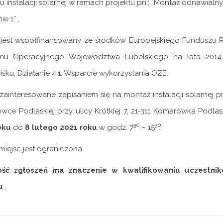
 instalacji solarnej w ramach projektu pn.: „Montaż odnawial
e 1” .
t jest współfinansowany ze środków Europejskiego Fundusz
mu Operacyjnego Województwa Lubelskiego na lata 2014-2
sku, Działanie 4.1. Wsparcie wykorzystania OZE.
ainteresowane zapisaniem się na montaż instalacji solarnej 
ce Podlaskiej przy ulicy Krótkiej 7, 21-311 Komarówka Podlas
30
30
oku
do
8 lutego 2021 roku
w godz. 7
– 15
.
miejsc jest ograniczona.
ość zgłoszeń ma znaczenie w kwalifikowaniu uczestn
u
.