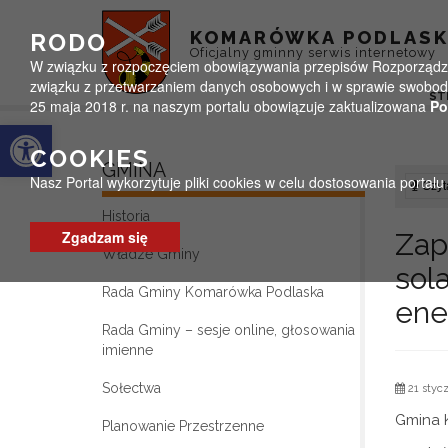
Przejdź do menu
Przejdź do stopki strony
Przejdź do głównej treści strony
KOMARÓWKA PODLAS
RODO
Oficjalny gminny serwis internetowy
W związku z rozpoczęciem obowiązywania przepisów Rozporządzeni
związku z przetwarzaniem danych osobowych i w sprawie swobodn
ST
25 maja 2018 r. na naszym portalu obowiązuje zaktualizowana
Po
Otwórz pasek narzędzi
COOKIES
GMINA
Nasz Portal wykorzytuje pliki cookies w celu dostosowania portal
Czyta
Historia
Zgadzam się
Zap
Władze Gminy
sol
Rada Gminy Komarówka Podlaska
ene
Rada Gminy – sesje online, głosowania
imienne
Sołectwa
21 stycz
Gmina 
Planowanie Przestrzenne