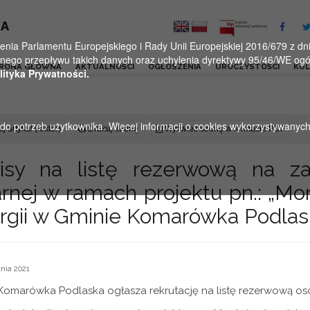
KA
a Parlamentu Europejskiego i Rady Unii Europejskiej 2016/679 z dnia
ego przepływu takich danych oraz uchylenia dyrektywy 95/46/WE ogól
RONA GŁÓWNA
AKTUALNOŚCI
OGŁOSZENIA
UROCZYSTOŚCI
KU
lityka Prywatności.
u do potrzeb użytkownika. Więcej informacji o cookies wykorzystywanyc
j artykuł (lektor)
Drukuj stronę
Wyświetl stronę w formacie PDF
isy na listę rezerwową na za
arnej w ramach projektu pn.: „M
rgii w Gminie Komarówka Podlask
nia 2021
Komarówka Podlaska ogłasza rekrutację na listę rezerwową os