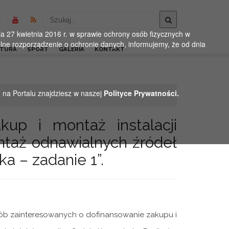
Wyszukaj
 27 kwietnia 2016 r. w sprawie ochrony osób fizycznych w
ne rozporządzenie o ochronie danych, informujemy, że od dnia
LTURA
SPORT
GALERIA
KONTAKT
h na Portalu znajdziesz w naszej
Polityce Prywatności.
kup i montaż instalacji
ontaż odnawialnych źródeł
a – zadanie 1”.
ób zainteresowanych o dofinansowanie zakupu i