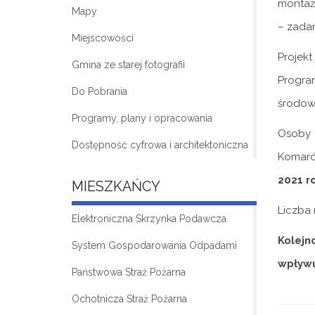
montażu
Mapy
– zadani
Miejscowości
Projek
Gmina ze starej fotografii
Progra
Do Pobrania
środowi
Programy, plany i opracowania
Osoby z
Dostępność cyfrowa i architektoniczna
Komarów
2021 r
MIESZKAŃCY
Liczba 
Elektroniczna Skrzynka Podawcza
Kolejn
System Gospodarowania Odpadami
wpływ
Państwowa Straż Pożarna
Ochotnicza Straż Pożarna