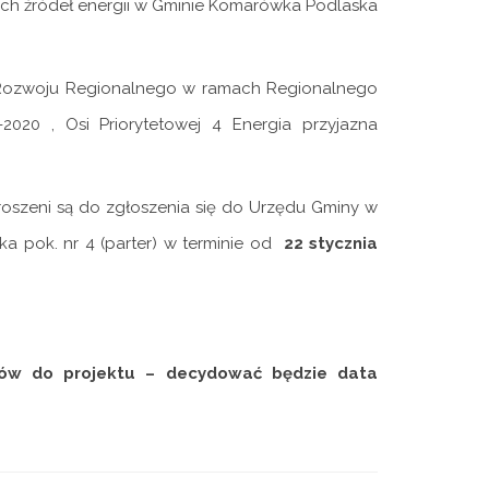
nych źródeł energii w Gminie Komarówka Podlaska
u Rozwoju Regionalnego w ramach Regionalnego
020 , Osi Priorytetowej 4 Energia przyjazna
proszeni są do zgłoszenia się do Urzędu Gminy w
ka pok. nr 4 (parter) w terminie od
22 stycznia
ików do projektu – decydować będzie data