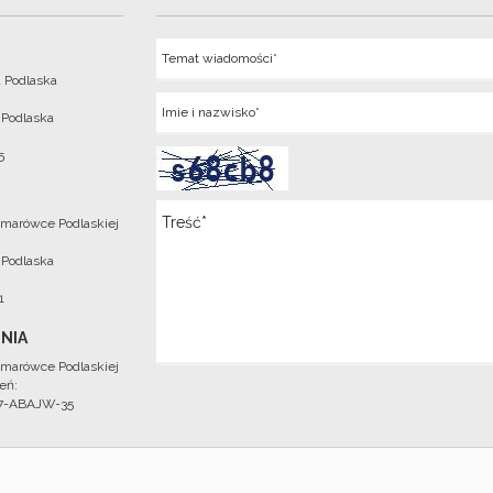
Temat
 Podlaska
Imie
 Podlaska
5
Wiadomosc
marówce Podlaskiej
 Podlaska
1
NIA
marówce Podlaskiej
eń:
97-ABAJW-35