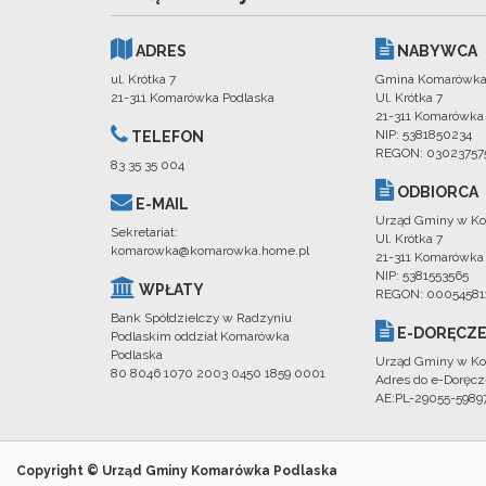
ADRES
NABYWCA
ul. Krótka 7
Gmina Komarówka
21-311 Komarówka Podlaska
Ul. Krótka 7
21-311 Komarówka
NIP: 5381850234
TELEFON
REGON: 03023757
83 35 35 004
ODBIORCA
E-MAIL
Urząd Gminy w Ko
Sekretariat:
Ul. Krótka 7
komarowka@komarowka.home.pl
21-311 Komarówka
NIP: 5381553565
WPŁATY
REGON: 00054581
Bank Spółdzielczy w Radzyniu
E-DORĘCZE
Podlaskim oddział Komarówka
Podlaska
Urząd Gminy w Ko
80 8046 1070 2003 0450 1859 0001
Adres do e-Doręcz
AE:PL-29055-598
Copyright © Urząd Gminy Komarówka Podlaska