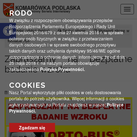
Przejdź do menu
Przejdź do stopki strony
Przejdź do głównej treści strony
KOMARÓWKA PODLASKA
Togg
RODO
Oficjalny gminny Serwis Internetowy
navig
W związku z rozpoczęciem obowiązywania przepisów
Otwórz pasek narzędzi
Rozporządzenia Parlamentu Europejskiego i Rady Unii
Czytaj artykuł (lektor)
Drukuj stronę
Wyświetl stronę w
Europejskiej 2016/679 z dnia 27 kwietnia 2016 r. w sprawie
ochrony osób fizycznych w związku z przetwarzaniem
formacie PDF
danych osobowych i w sprawie swobodnego przepływu
takich danych oraz uchylenia dyrektywy 95/46/WE ogólne
Zapraszamy na bezpłatne
rozporządzenie o ochronie danych, informujemy, że od dnia
25 maja 2018 r. na naszym portalu obowiązuje
badanie wzroku
zaktualizowana
Polityka Prywatności.
COOKIES
Nasz Portal wykorzytuje pliki cookies w celu dostosowania
3 grudnia 2025
portalu do potrzeb użytkownika. Więcej informacji o cookies
wykorzystywanych na Portalu znajdziesz w naszej
Polityce
Prywatności.
Zgadzam się