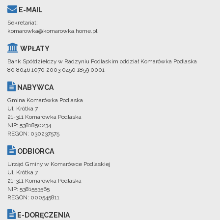
E-MAIL
Sekretariat:
komarowka@komarowka.home.pl
WPŁATY
Bank Spółdzielczy w Radzyniu Podlaskim oddział Komarówka Podlaska
80 8046 1070 2003 0450 1859 0001
NABYWCA
Gmina Komarówka Podlaska
Ul. Krótka 7
21-311 Komarówka Podlaska
NIP: 5381850234
REGON: 030237575
ODBIORCA
Urząd Gminy w Komarówce Podlaskiej
Ul. Krótka 7
21-311 Komarówka Podlaska
NIP: 5381553565
REGON: 000545811
E-DORĘCZENIA