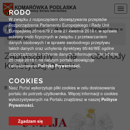
Przejdź do menu
Przejdź do stopki strony
Przejdź do głównej treści strony
KOMARÓWKA PODLASKA
Togg
RODO
Oficjalny gminny Serwis Internetowy
navig
W związku z rozpoczęciem obowiązywania przepisów
Otwórz pasek narzędzi
Rozporządzenia Parlamentu Europejskiego i Rady Unii
Czytaj artykuł (lektor)
Drukuj stronę
Wyświetl stronę w
Europejskiej 2016/679 z dnia 27 kwietnia 2016 r. w sprawie
ochrony osób fizycznych w związku z przetwarzaniem
formacie PDF
danych osobowych i w sprawie swobodnego przepływu
takich danych oraz uchylenia dyrektywy 95/46/WE ogólne
Zapraszamy na obchody
rozporządzenie o ochronie danych, informujemy, że od dnia
25 maja 2018 r. na naszym portalu obowiązuje
Konstytucji 3 maja
zaktualizowana
Polityka Prywatności.
COOKIES
Nasz Portal wykorzytuje pliki cookies w celu dostosowania
20 kwietnia 2026
portalu do potrzeb użytkownika. Więcej informacji o cookies
wykorzystywanych na Portalu znajdziesz w naszej
Polityce
Prywatności.
Zgadzam się