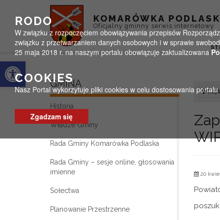
Przejdź do menu
Przejdź do stopki strony
Przejdź do głównej treści strony
KOMARÓWKA PODLAS
RODO
Oficjalny gminny serwis internetowy
W związku z rozpoczęciem obowiązywania przepisów Rozporządzeni
związku z przetwarzaniem danych osobowych i w sprawie swobodn
ST
25 maja 2018 r. na naszym portalu obowiązuje zaktualizowana
Po
Otwórz pasek narzędzi
COOKIES
GMINA
Nasz Portal wykorzytuje pliki cookies w celu dostosowania portal
Czyta
Historia
Zgadzam się
Zap
Władze Gminy
WIP
Rada Gminy Komarówka Podlaska
Rada Gminy – sesje online, głosowania
imienne
20 kwie
Powiat
Sołectwa
poszuku
Planowanie Przestrzenne