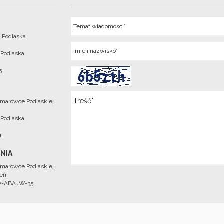
Temat
 Podlaska
Imie
 Podlaska
5
Wiadomosc
marówce Podlaskiej
 Podlaska
1
NIA
marówce Podlaskiej
eń:
97-ABAJW-35