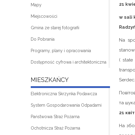
21 kwie
Mapy
Miejscowości
w sali
Radzyń
Gmina ze starej fotografii
Do Pobrania
Na spo
stanow
Programy, plany i opracowania
( stał
Dostępność cyfrowa i architektoniczna
transpo
MIESZKAŃCY
Serdec
Повіто
Elektroniczna Skrzynka Podawcza
та шука
System Gospodarowania Odpadami
21 кві
Państwowa Straż Pożarna
На збо
Ochotnicza Straż Pożarna