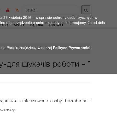
Wyszukaj
 27 kwietnia 2016 r. w sprawie ochrony osób fizycznych w
ne rozporządzenie o ochronie danych, informujemy, że od dnia
LTURA
SPORT
GALERIA
KONTAKT
h na Portalu znajdziesz w naszej
Polityce Prywatności.
y-для шукачів роботи – ”
zaprasza zainteresowane osoby, bezrobotne i
zie się :