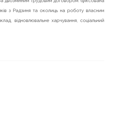
за двозмінним трудовим договором. (фіксована
иків з Радзиня та околиць на роботу власним
клад, відновлювальне харчування, соціальний