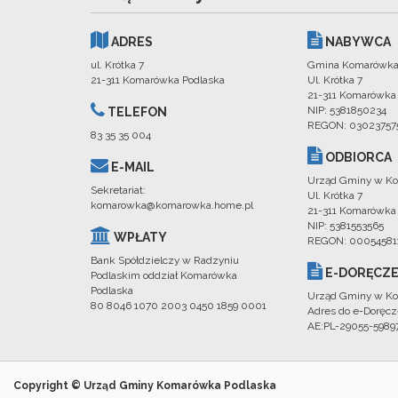
ADRES
NABYWCA
ul. Krótka 7
Gmina Komarówka
21-311 Komarówka Podlaska
Ul. Krótka 7
21-311 Komarówka
NIP: 5381850234
TELEFON
REGON: 03023757
83 35 35 004
ODBIORCA
E-MAIL
Urząd Gminy w Ko
Sekretariat:
Ul. Krótka 7
komarowka@komarowka.home.pl
21-311 Komarówka
NIP: 5381553565
WPŁATY
REGON: 00054581
Bank Spółdzielczy w Radzyniu
E-DORĘCZE
Podlaskim oddział Komarówka
Podlaska
Urząd Gminy w Ko
80 8046 1070 2003 0450 1859 0001
Adres do e-Doręcz
AE:PL-29055-598
Copyright © Urząd Gminy Komarówka Podlaska