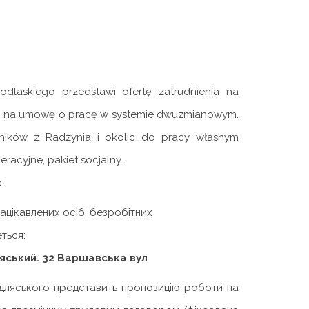
dlaskiego przedstawi ofertę zatrudnienia na
im na umowę o pracę w systemie dwuzmianowym.
wników z Radzynia i okolic do pracy własnym
racyjne, pakiet socjalny .
.
ацікавлених осіб, безробітних
ться:
ляський. 32 Варшавська вул
ідляського представить пропозицію роботи на