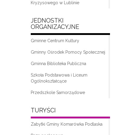
Kryzysowego w Lublinie
JEDNOSTKI
ORGANIZACYJNE
Gminne Centrum Kultury
Gminny Ośrodek Pomocy Społecznej
Gminna Biblioteka Publiczna
„Moda na seniora – klub seniora w
Komarówce Podlaskiej”
Szkoła Podstawowa i Liceum
Ogólnokształcące
Przedszkole Samorządowe
TURYŚCI
Zabytki Gminy Komarówka Podlaska