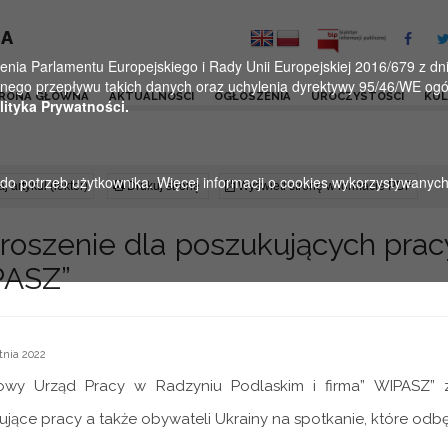
KA
a Parlamentu Europejskiego i Rady Unii Europejskiej 2016/679 z dnia
ego przepływu takich danych oraz uchylenia dyrektywy 95/46/WE ogól
RONA GŁÓWNA
AKTUALNOŚCI
OGŁOSZENIA
UROCZYSTOŚCI
KU
lityka Prywatności.
u do potrzeb użytkownika. Więcej informacji o cookies wykorzystywanyc
j artykuł (lektor)
Drukuj stronę
Wyświetl stronę w formacie PDF
roszenie dla poszukujących prac
ASZ”
tnia 2022
owy Urząd Pracy w Radzyniu Podlaskim i firma” WIPASZ” 
jące pracy a także obywateli Ukrainy na spotkanie, które odbęd