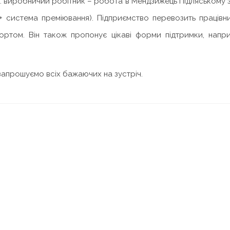
: виробничий робітник – робота в Мендзижець Підляському 
+ система преміювання). Підприємство перевозить працівн
ортом. Він також пропонує цікаві форми підтримки, напри
апрошуємо всіх бажаючих на зустріч.