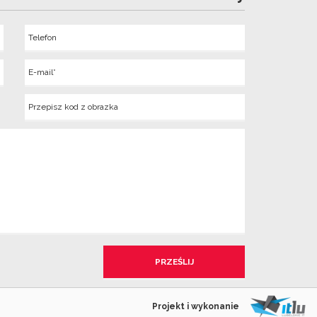
Telefon
Wyslij
E-
mail
Kod
z
obrazka
Projekt i wykonanie