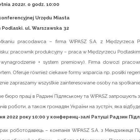
tnia 2022r. o godz. 10:00
 konferencyjnej Urzędu Miasta
 Podlaski. ul. Warszawska 32
tkaniu pracodawca – firma WIPASZ S.A. z Międzyrzeca Po
isku: pracownik produkcyjny – praca w Międzyrzecu Podlask
e wynagrodzenie + system premiowy). Firma dowozi praco
rtem. Oferuje również ciekawe formy wsparcia np. posiłki regene
znie zapraszamy wszystkie zainteresowane osoby na spotkanie
ве бюро праці в Радзині Підляському та WIPASZ запрошують з
чів роботи, а також громадян України на зустріч, яка відбуде
тня 2022 року 10:00 у конференц-залі Ратуші Радзин Під
рах роботодавець – компанія WIPASZ S.A. з Мендзижеця П