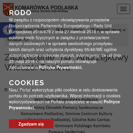
Przejdź do menu
Przejdź do stopki strony
Przejdź do głównej treści strony
KOMARÓWKA PODLASKA
Togg
RODO
Oficjalny gminny Serwis Internetowy
navig
W związku z rozpoczęciem obowiązywania przepisów
Otwórz pasek narzędzi
Rozporządzenia Parlamentu Europejskiego i Rady Unii
Czytaj artykuł (lektor)
Drukuj stronę
Wyświetl stronę w
Europejskiej 2016/679 z dnia 27 kwietnia 2016 r. w sprawie
ochrony osób fizycznych w związku z przetwarzaniem
formacie PDF
danych osobowych i w sprawie swobodnego przepływu
takich danych oraz uchylenia dyrektywy 95/46/WE ogólne
Zaproszenie na Andrzejkowy
rozporządzenie o ochronie danych, informujemy, że od dnia
25 maja 2018 r. na naszym portalu obowiązuje
Wieczór Seniora
zaktualizowana
Polityka Prywatności.
COOKIES
Nasz Portal wykorzytuje pliki cookies w celu dostosowania
15 listopada 2019
portalu do potrzeb użytkownika. Więcej informacji o cookies
wykorzystywanych na Portalu znajdziesz w naszej
Polityce
Prywatności.
Zgadzam się