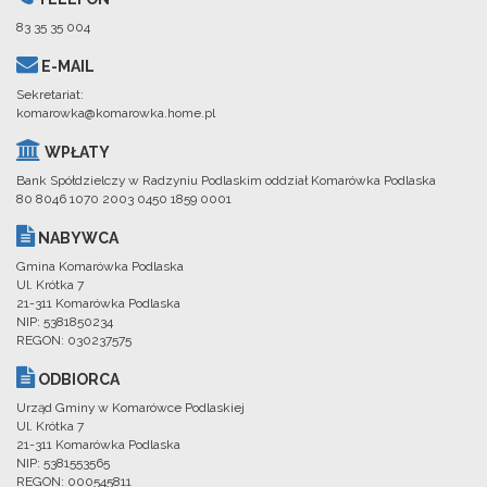
83 35 35 004
E-MAIL
Sekretariat:
komarowka@komarowka.home.pl
WPŁATY
Bank Spółdzielczy w Radzyniu Podlaskim oddział Komarówka Podlaska
80 8046 1070 2003 0450 1859 0001
NABYWCA
Gmina Komarówka Podlaska
Ul. Krótka 7
21-311 Komarówka Podlaska
NIP: 5381850234
REGON: 030237575
ODBIORCA
Urząd Gminy w Komarówce Podlaskiej
Ul. Krótka 7
21-311 Komarówka Podlaska
NIP: 5381553565
REGON: 000545811