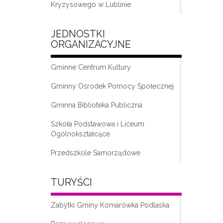
Kryzysowego w Lublinie
JEDNOSTKI
ORGANIZACYJNE
Gminne Centrum Kultury
Gminny Ośrodek Pomocy Społecznej
Gminna Biblioteka Publiczna
„Moda na seniora – klub seniora w
Komarówce Podlaskiej”
Szkoła Podstawowa i Liceum
Ogólnokształcące
Przedszkole Samorządowe
TURYŚCI
Zabytki Gminy Komarówka Podlaska