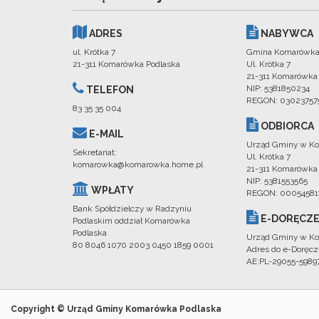
ADRES
NABYWCA
ul. Krótka 7
Gmina Komarówka
21-311 Komarówka Podlaska
Ul. Krótka 7
21-311 Komarówka
NIP: 5381850234
TELEFON
REGON: 03023757
83 35 35 004
ODBIORCA
E-MAIL
Urząd Gminy w Ko
Sekretariat:
Ul. Krótka 7
komarowka@komarowka.home.pl
21-311 Komarówka
NIP: 5381553565
WPŁATY
REGON: 00054581
Bank Spółdzielczy w Radzyniu
E-DORĘCZE
Podlaskim oddział Komarówka
Podlaska
Urząd Gminy w Ko
80 8046 1070 2003 0450 1859 0001
Adres do e-Doręcz
AE:PL-29055-598
Copyright © Urząd Gminy Komarówka Podlaska