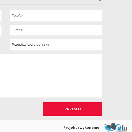
Telefon
Wyslij
E-
mail
Kod
z
obrazka
Projekt i wykonanie