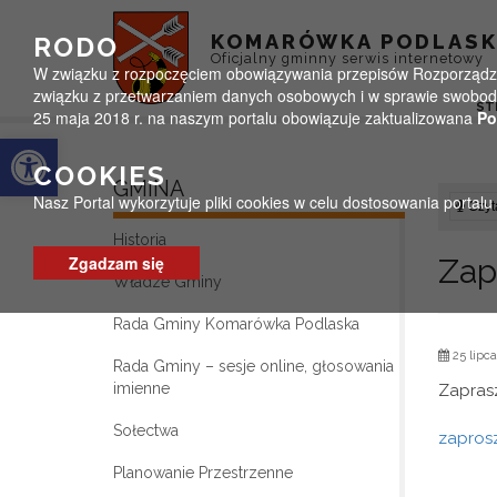
Przejdź do menu
Przejdź do stopki strony
Przejdź do głównej treści strony
KOMARÓWKA PODLAS
RODO
Oficjalny gminny serwis internetowy
W związku z rozpoczęciem obowiązywania przepisów Rozporządzeni
związku z przetwarzaniem danych osobowych i w sprawie swobodn
ST
25 maja 2018 r. na naszym portalu obowiązuje zaktualizowana
Po
Otwórz pasek narzędzi
COOKIES
GMINA
Nasz Portal wykorzytuje pliki cookies w celu dostosowania portal
Czyta
Historia
Zgadzam się
Zap
Władze Gminy
Rada Gminy Komarówka Podlaska
25 lipca
Rada Gminy – sesje online, głosowania
imienne
Zaprasz
Sołectwa
zaprosz
Planowanie Przestrzenne