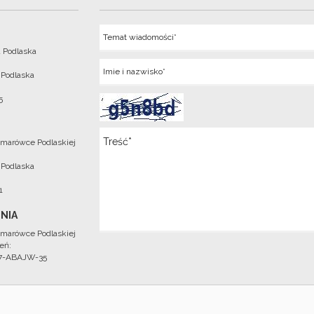
Temat
 Podlaska
Imie
 Podlaska
5
Wiadomosc
marówce Podlaskiej
 Podlaska
1
NIA
marówce Podlaskiej
eń:
97-ABAJW-35