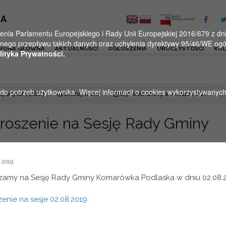
KA
a Parlamentu Europejskiego i Rady Unii Europejskiej 2016/679 z dnia
ego przepływu takich danych oraz uchylenia dyrektywy 95/46/WE ogól
RONA GŁÓWNA
AKTUALNOŚCI
OGŁOSZENIA
UROCZYSTOŚCI
KU
lityka Prywatności.
u do potrzeb użytkownika. Więcej informacji o cookies wykorzystywanyc
j artykuł (lektor)
Drukuj stronę
Wyświetl stronę w formacie PDF
roszenie na Sesję Rady Gminy
 2019
amy na Sesję Rady Gminy Komarówka Podlaska w dniu 02.08.20
enie na sesje 02.08.2019