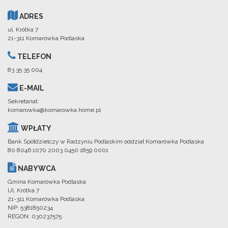
ADRES
ul. Krótka 7
21-311 Komarówka Podlaska
TELEFON
83 35 35 004
E-MAIL
Sekretariat:
komarowka@komarowka.home.pl
WPŁATY
Bank Spółdzielczy w Radzyniu Podlaskim oddział Komarówka Podlaska
80 8046 1070 2003 0450 1859 0001
NABYWCA
Gmina Komarówka Podlaska
Ul. Krótka 7
21-311 Komarówka Podlaska
NIP: 5381850234
REGON: 030237575