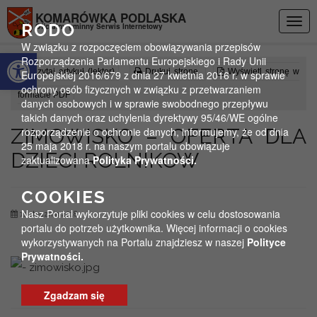
Przejdź do menu
Przejdź do stopki strony
Przejdź do głównej treści strony
KOMARÓWKA PODLASKA
Togg
RODO
Oficjalny gminny Serwis Internetowy
navig
W związku z rozpoczęciem obowiązywania przepisów
Otwórz pasek narzędzi
Rozporządzenia Parlamentu Europejskiego i Rady Unii
Czytaj artykuł (lektor)
Drukuj stronę
Wyświetl stronę w
Europejskiej 2016/679 z dnia 27 kwietnia 2016 r. w sprawie
ochrony osób fizycznych w związku z przetwarzaniem
formacie PDF
danych osobowych i w sprawie swobodnego przepływu
takich danych oraz uchylenia dyrektywy 95/46/WE ogólne
ZIMOWISKO – OFERTA DLA
rozporządzenie o ochronie danych, informujemy, że od dnia
25 maja 2018 r. na naszym portalu obowiązuje
DZIECI ROLNIKÓW
zaktualizowana
Polityka Prywatności.
COOKIES
Nasz Portal wykorzytuje pliki cookies w celu dostosowania
11 stycznia 2018
portalu do potrzeb użytkownika. Więcej informacji o cookies
wykorzystywanych na Portalu znajdziesz w naszej
Polityce
Prywatności.
Zgadzam się