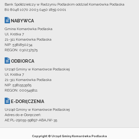
Bank Spółdzielczy w Radzyniu Podlaskim oddział Komarówka Podlaska
80 8046 1070 2003 0450 1859 0001
NABYWCA
Gmina Komarówka Podlaska
Ul. Krótka 7
21-311 Komarówka Podlaska
NIP: 5381850234
REGON: 030237575
ODBIORCA
Urząd Gminy w Komarówce Podlaskiej
Ul. Krótka 7
21-311 Komarówka Podlaska
NIP: 5381553565
REGON: 000545811
E-DORĘCZENIA
Urząd Gminy w Komarówce Podlaskiej
Adres do e-Doręczeń:
AE:PL-29055-59897-ABAJW-35
Copyright © Urząd Gminy Komarówka Podlaska