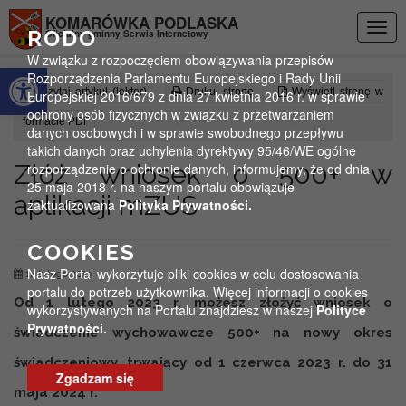
Przejdź do menu
Przejdź do stopki strony
Przejdź do głównej treści strony
KOMARÓWKA PODLASKA
Togg
RODO
Oficjalny gminny Serwis Internetowy
navig
W związku z rozpoczęciem obowiązywania przepisów
Otwórz pasek narzędzi
Rozporządzenia Parlamentu Europejskiego i Rady Unii
Czytaj artykuł (lektor)
Drukuj stronę
Wyświetl stronę w
Europejskiej 2016/679 z dnia 27 kwietnia 2016 r. w sprawie
ochrony osób fizycznych w związku z przetwarzaniem
formacie PDF
danych osobowych i w sprawie swobodnego przepływu
takich danych oraz uchylenia dyrektywy 95/46/WE ogólne
Złóż wniosek o 500+ w
rozporządzenie o ochronie danych, informujemy, że od dnia
25 maja 2018 r. na naszym portalu obowiązuje
aplikacji mZUS
zaktualizowana
Polityka Prywatności.
COOKIES
Nasz Portal wykorzytuje pliki cookies w celu dostosowania
14 lutego 2023
portalu do potrzeb użytkownika. Więcej informacji o cookies
Od 1 lutego 2023 r. możesz złożyć wniosek o
wykorzystywanych na Portalu znajdziesz w naszej
Polityce
Prywatności.
świadczenie wychowawcze 500+
na nowy okres
świadczeniowy, trwający od 1 czerwca 2023 r. do 31
Zgadzam się
maja 2024 r.