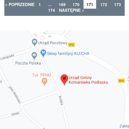
« POPRZEDNIE
1
…
169
170
171
172
173
174
NASTĘPNE »