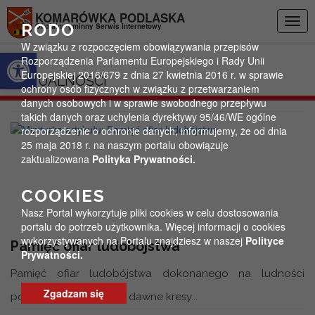
Przejdź do menu
Przejdź do stopki strony
Przejdź do głównej treści strony
KOMARÓWKA PODLASKA
Togg
RODO
Oficjalny gminny Serwis Internetowy
navig
W związku z rozpoczęciem obowiązywania przepisów
Otwórz pasek narzędzi
Rozporządzenia Parlamentu Europejskiego i Rady Unii
Europejskiej 2016/679 z dnia 27 kwietnia 2016 r. w sprawie
AKTUALNOŚCI
ochrony osób fizycznych w związku z przetwarzaniem
danych osobowych i w sprawie swobodnego przepływu
takich danych oraz uchylenia dyrektywy 95/46/WE ogólne
rozporządzenie o ochronie danych, informujemy, że od dnia
25 maja 2018 r. na naszym portalu obowiązuje
zaktualizowana
Polityka Prywatności.
COOKIES
Nasz Portal wykorzytuje pliki cookies w celu dostosowania
portalu do potrzeb użytkownika. Więcej informacji o cookies
wykorzystywanych na Portalu znajdziesz w naszej
Polityce
Pamięć ofiar ludobójstwa
Prywatności.
Pamięć ofiar ludobójstwa dokonanego na ludności
Zgadzam się
polskiej zamieszkującej dawne kresy...