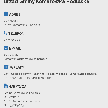
Urząd Gminy Komarówka Podlaska
ADRES
ul. Krótka 7
21-311 Komarówka Podlaska
TELEFON
83 35 35 004
E-MAIL
Sekretariat:
komarowka@komarowka.home.pl
WPŁATY
Bank Spółdzielczy w Radzyniu Podlaskim oddział Komarówka Podlaska
80 8046 1070 2003 0450 1859 0001
NABYWCA
Gmina Komarówka Podlaska
Ul. Krótka 7
21-311 Komarówka Podlaska
NIP: 5381850234