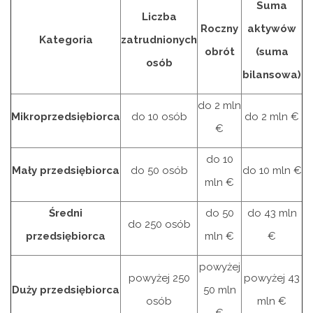
Suma
Liczba
Roczny
aktywów
Kategoria
zatrudnionych
obrót
(suma
osób
bilansowa)
do 2 mln
Mikroprzedsiębiorca
do 10 osób
do 2 mln €
€
do 10
Mały przedsiębiorca
do 50 osób
do 10 mln €
mln €
Średni
do 50
do 43 mln
do 250 osób
przedsiębiorca
mln €
€
powyżej
powyżej 250
powyżej 43
Duży przedsiębiorca
50 mln
osób
mln €