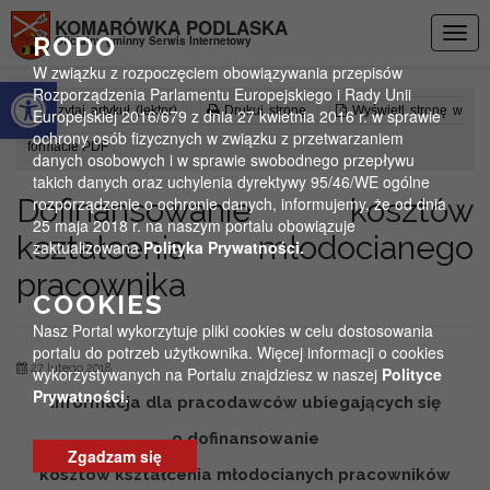
Przejdź do menu
Przejdź do stopki strony
Przejdź do głównej treści strony
KOMARÓWKA PODLASKA
Togg
RODO
Oficjalny gminny Serwis Internetowy
navig
W związku z rozpoczęciem obowiązywania przepisów
Otwórz pasek narzędzi
Rozporządzenia Parlamentu Europejskiego i Rady Unii
Czytaj artykuł (lektor)
Drukuj stronę
Wyświetl stronę w
Europejskiej 2016/679 z dnia 27 kwietnia 2016 r. w sprawie
ochrony osób fizycznych w związku z przetwarzaniem
formacie PDF
danych osobowych i w sprawie swobodnego przepływu
takich danych oraz uchylenia dyrektywy 95/46/WE ogólne
Dofinansowanie kosztów
rozporządzenie o ochronie danych, informujemy, że od dnia
25 maja 2018 r. na naszym portalu obowiązuje
kształcenia młodocianego
zaktualizowana
Polityka Prywatności.
pracownika
COOKIES
Nasz Portal wykorzytuje pliki cookies w celu dostosowania
portalu do potrzeb użytkownika. Więcej informacji o cookies
27 lutego 2018
wykorzystywanych na Portalu znajdziesz w naszej
Polityce
Prywatności.
Informacja dla pracodawców ubiegających się
o dofinansowanie
Zgadzam się
kosztów kształcenia młodocianych pracowników