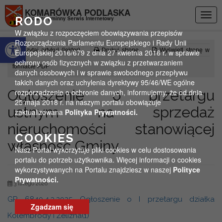
Przejdź do menu
Przejdź do stopki strony
Przejdź do głównej treści strony
KOMARÓWKA PODLASKA
Togg
RODO
Oficjalny gminny Serwis Internetowy
navig
W związku z rozpoczęciem obowiązywania przepisów
Otwórz pasek narzędzi
Rozporządzenia Parlamentu Europejskiego i Rady Unii
Czytaj artykuł (lektor)
Drukuj stronę
Wyświetl stronę w
Europejskiej 2016/679 z dnia 27 kwietnia 2016 r. w sprawie
ochrony osób fizycznych w związku z przetwarzaniem
formacie PDF
danych osobowych i w sprawie swobodnego przepływu
takich danych oraz uchylenia dyrektywy 95/46/WE ogólne
Ogłoszenie o przetargu
rozporządzenie o ochronie danych, informujemy, że od dnia
25 maja 2018 r. na naszym portalu obowiązuje
ustnym na sprzedaż
zaktualizowana
Polityka Prywatności.
nieruchomości stanowiącej
COOKIES
własność Gminy
Nasz Portal wykorzytuje pliki cookies w celu dostosowania
portalu do potrzeb użytkownika. Więcej informacji o cookies
wykorzystywanych na Portalu znajdziesz w naszej
Polityce
Prywatności.
3 lutego 2026
GR 6840.4.3.2025 Ogłoszenie o I przetargu działka
Zgadzam się
Kolembrody i Żelizna(1)