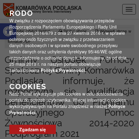
Przejdź do menu
Przejdź do stopki strony
Przejdź do głównej treści strony
KOMARÓWKA PODLASKA
Togg
RODO
Oficjalny gminny Serwis Internetowy
navig
W związku z rozpoczęciem obowiązywania przepisów
Otwórz pasek narzędzi
Rozporządzenia Parlamentu Europejskiego i Rady Unii
Czytaj artykuł (lektor)
Drukuj stronę
Wyświetl stronę w
Europejskiej 2016/679 z dnia 27 kwietnia 2016 r. w sprawie
ochrony osób fizycznych w związku z przetwarzaniem
formacie PDF
danych osobowych i w sprawie swobodnego przepływu
takich danych oraz uchylenia dyrektywy 95/46/WE ogólne
Gminny Ośrodek Pomocy
rozporządzenie o ochronie danych, informujemy, że od dnia
25 maja 2018 r. na naszym portalu obowiązuje
Społecznej Gminy Komarówka
zaktualizowana
Polityka Prywatności.
Podlaska informuje, że
COOKIES
rozpoczyna się kwalifikacja
Nasz Portal wykorzytuje pliki cookies w celu dostosowania
beneficjentów do Programu
portalu do potrzeb użytkownika. Więcej informacji o cookies
wykorzystywanych na Portalu znajdziesz w naszej
Polityce
Operacyjnego Pomoc
Prywatności.
Żywnościowa 2014-2020
Zgadzam się
Podprogram 2021