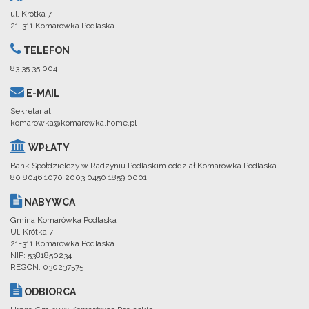
ul. Krótka 7
21-311 Komarówka Podlaska
TELEFON
83 35 35 004
E-MAIL
Sekretariat:
komarowka@komarowka.home.pl
WPŁATY
Bank Spółdzielczy w Radzyniu Podlaskim oddział Komarówka Podlaska
80 8046 1070 2003 0450 1859 0001
NABYWCA
Gmina Komarówka Podlaska
Ul. Krótka 7
21-311 Komarówka Podlaska
NIP: 5381850234
REGON: 030237575
ODBIORCA