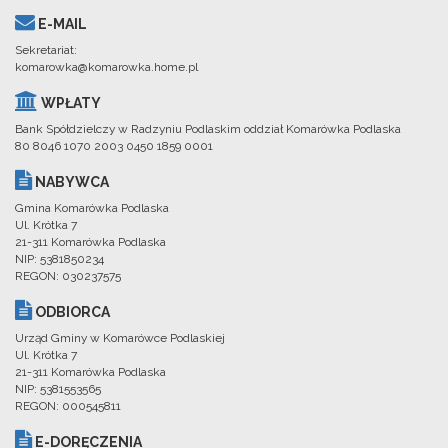
E-MAIL
Sekretariat:
komarowka@komarowka.home.pl
WPŁATY
Bank Spółdzielczy w Radzyniu Podlaskim oddział Komarówka Podlaska
80 8046 1070 2003 0450 1859 0001
NABYWCA
Gmina Komarówka Podlaska
Ul. Krótka 7
21-311 Komarówka Podlaska
NIP: 5381850234
REGON: 030237575
ODBIORCA
Urząd Gminy w Komarówce Podlaskiej
Ul. Krótka 7
21-311 Komarówka Podlaska
NIP: 5381553565
REGON: 000545811
E-DORĘCZENIA