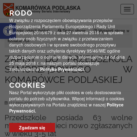
Przejdź do menu
Przejdź do stopki strony
Przejdź do głównej treści strony
KOMARÓWKA PODLASKA
Togg
RODO
Oficjalny gminny Serwis Internetowy
navig
W związku z rozpoczęciem obowiązywania przepisów
Otwórz pasek narzędzi
Rozporządzenia Parlamentu Europejskiego i Rady Unii
Czytaj artykuł (lektor)
Drukuj stronę
Wyświetl stronę w
Europejskiej 2016/679 z dnia 27 kwietnia 2016 r. w sprawie
ochrony osób fizycznych w związku z przetwarzaniem
formacie PDF
danych osobowych i w sprawie swobodnego przepływu
takich danych oraz uchylenia dyrektywy 95/46/WE ogólne
ZAPISY DO PRZEDSZKOLA
rozporządzenie o ochronie danych, informujemy, że od dnia
25 maja 2018 r. na naszym portalu obowiązuje
SAMORZĄDOWEGO W
zaktualizowana
Polityka Prywatności.
KOMARÓWCE PODLASKIEJ
COOKIES
Nasz Portal wykorzytuje pliki cookies w celu dostosowania
portalu do potrzeb użytkownika. Więcej informacji o cookies
27 lutego 2026
wykorzystywanych na Portalu znajdziesz w naszej
Polityce
Prywatności.
Przedszkole posiada 63 wolne
miejsca dla dzieci nowo zgłaszanych
Zgadzam się
w wieku 3-5 lat